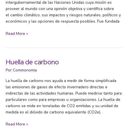
intergubernamental de las Naciones Unidas​ cuya misión es
proveer al mundo con una opinión objetiva y científica sobre
el cambio climático, sus impactos y riesgos naturales, políticos y
económicos y las opciones de respuesta posibles.​ Fue fundada
Grupo
Read More »
Intergubernamental
de
Expertos
sobre
Huella de carbono
el
Por
Commonomia
Cambio
Climático
La huella de carbono nos ayuda a medir de forma simplificada
(IPCC)
las emisiones de gases de efecto invernadero directas e
indirectas de las actividades humanas. Puede medirse tanto para
particulares como para empresas u organizaciones. La huella de
carbono se mide en toneladas de CO2 emitidas y su unidad de
medida es el dióxido de carbono equivalente (CO2e).
Huella
Read More »