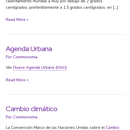
calentamiento mundial a muy por debajo de 2 grados
centígrados, preferiblemente a 1,5 grados centígrados, en […]
Acuerdo
Read More »
de
París
Agenda Urbana
Por
Commonomia
Ver
Nueva Agenda Urbana (NAU)
Agenda
Read More »
Urbana
Cambio climático
Por
Commonomia
La Convención Marco de las Naciones Unidas sobre el
Cambio