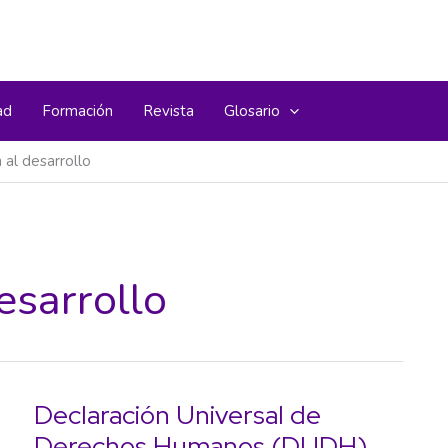
ad
Formación
Revista
Glosario
 al desarrollo
esarrollo
Declaración Universal de
Derechos Humanos (DUDH)