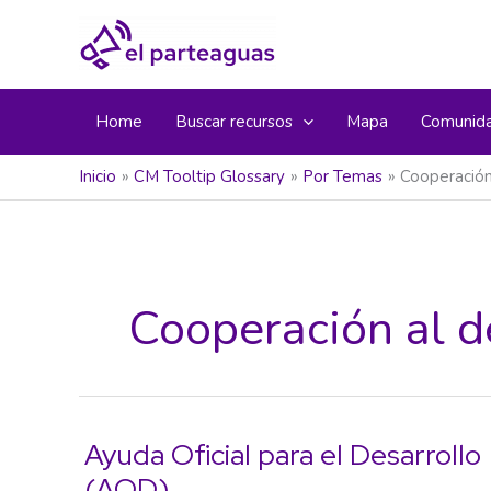
Ir
al
contenido
Home
Buscar recursos
Mapa
Comunid
Inicio
CM Tooltip Glossary
Por Temas
Cooperación
Cooperación al d
Ayuda Oficial para el Desarrollo
(AOD)