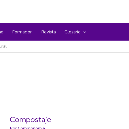
ad
Formación
Revista
Glosario
ural
Compostaje
Por
Commonomia