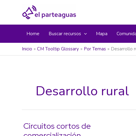
Ir
al
contenido
Home
Buscar recursos
Mapa
Comunid
Inicio
CM Tooltip Glossary
Por Temas
Desarrollo r
Desarrollo rural
Circuitos cortos de
comercialización