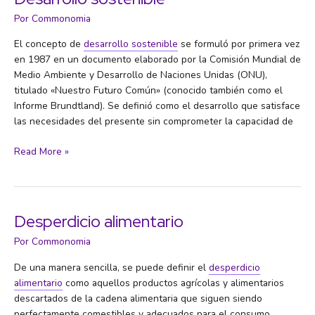
(CBD)
Por
Commonomia
El concepto de
desarrollo sostenible
se formuló por primera vez
en 1987 en un documento elaborado por la Comisión Mundial de
Medio Ambiente y Desarrollo de Naciones Unidas (ONU),
titulado «Nuestro Futuro Común» (conocido también como el
Informe Brundtland). Se definió como el desarrollo que satisface
las necesidades del presente sin comprometer la capacidad de
Desarrollo
Read More »
sostenible
Desperdicio alimentario
Por
Commonomia
De una manera sencilla, se puede definir el
desperdicio
alimentario
como aquellos productos agrícolas y alimentarios
descartados de la cadena alimentaria que siguen siendo
perfectamente comestibles y adecuados para el consumo