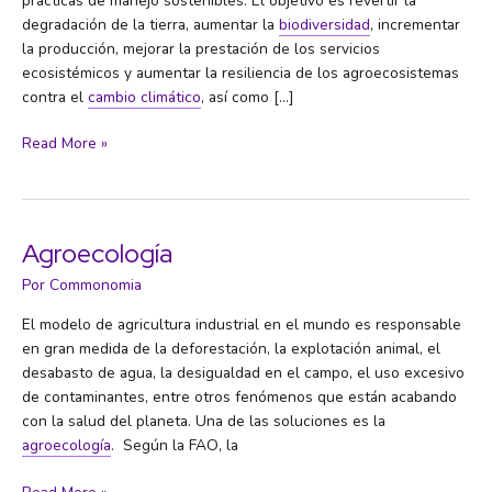
prácticas de manejo sostenibles. El objetivo es revertir la
degradación de la tierra, aumentar la
biodiversidad
, incrementar
la producción, mejorar la prestación de los servicios
ecosistémicos y aumentar la resiliencia de los agroecosistemas
contra el
cambio climático
, así como […]
Agricultura
Read More »
regenerativa
Agroecología
Por
Commonomia
El modelo de agricultura industrial en el mundo es responsable
en gran medida de la deforestación, la explotación animal, el
desabasto de agua, la desigualdad en el campo, el uso excesivo
de contaminantes, entre otros fenómenos que están acabando
con la salud del planeta. Una de las soluciones es la
agroecología
. Según la FAO, la
Agroecología