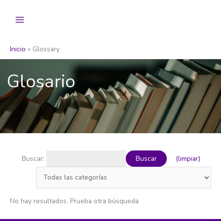
Ir
al
contenido
Inicio
Glossary
Glosario
Buscar:
(limpiar)
Buscar
No hay resultados. Prueba otra búsqueda