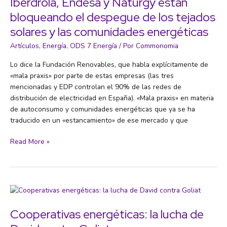
Iberdrola, Endesa y Naturgy están
de
bloqueando el despegue de los tejados
animales
solares y las comunidades energéticas
vertebrados
en
Artículos
,
Energía
,
ODS 7 Energía
/ Por
Commonomia
el
mundo
Lo dice la Fundación Renovables, que habla explícitamente de
caen
«mala praxis» por parte de estas empresas (las tres
un
mencionadas y EDP controlan el 90% de las redes de
73%
distribución de electricidad en España). «Mala praxis» en materia
en
de autoconsumo y comunidades energéticas que ya se ha
50
traducido en un «estancamiento» de ese mercado y que
años
Iberdrola,
Read More »
Endesa
y
Naturgy
están
bloqueando
el
Cooperativas energéticas: la lucha de
despegue