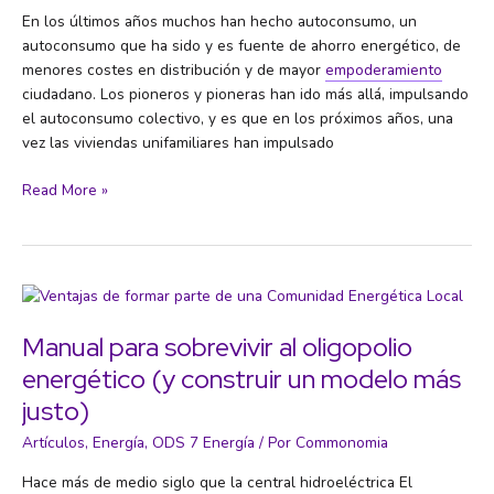
En los últimos años muchos han hecho autoconsumo, un
autoconsumo que ha sido y es fuente de ahorro energético, de
menores costes en distribución y de mayor
empoderamiento
ciudadano. Los pioneros y pioneras han ido más allá, impulsando
el autoconsumo colectivo, y es que en los próximos años, una
vez las viviendas unifamiliares han impulsado
Abrir
Read More »
las
redes
eléctricas
a
la
transición
Manual para sobrevivir al oligopolio
energética
energético (y construir un modelo más
justo)
Artículos
,
Energía
,
ODS 7 Energía
/ Por
Commonomia
Hace más de medio siglo que la central hidroeléctrica El