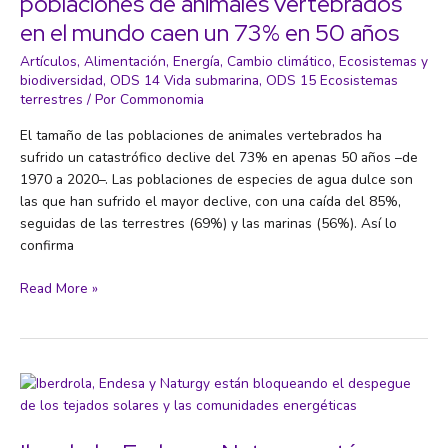
poblaciones de animales vertebrados
en el mundo caen un 73% en 50 años
Artículos
,
Alimentación
,
Energía
,
Cambio climático
,
Ecosistemas y
biodiversidad
,
ODS 14 Vida submarina
,
ODS 15 Ecosistemas
terrestres
/ Por
Commonomia
El tamaño de las poblaciones de animales vertebrados ha
sufrido un catastrófico declive del 73% en apenas 50 años –de
1970 a 2020–. Las poblaciones de especies de agua dulce son
las que han sufrido el mayor declive, con una caída del 85%,
seguidas de las terrestres (69%) y las marinas (56%). Así lo
confirma
Golpe
Read More »
a
la
biodiversidad
del
planeta:
las
poblaciones