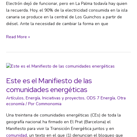
Electrón dejó de funcionar, pero en La Palma todavía hay quien
la recuerda. Hoy, el 90% de la electricidad consumida en la isla
canaria se produce en la central de Los Guinchos a partir de
diésel. Ante la necesidad de cambiar la forma en que
Manual
Read More »
para
sobrevivir
al
oligopolio
energético
(y
Este es el Manifiesto de las
construir
comunidades energéticas
un
modelo
Artículos
,
Energía
,
Iniciativas y proyectos
,
ODS 7 Energía
,
Otra
más
economía
/ Por
Commonomia
justo)
Una treintena de comunidades energéticas (CEs) de toda la
geografía nacional ha firmado en El Prat (Barcelona) el
Manifiesto para vivir la Transición Energética juntos y en
comunidad
, un texto en el que (1) denuncian el bloqueo que