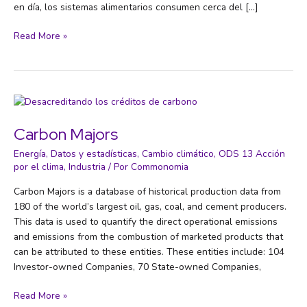
en día, los sistemas alimentarios consumen cerca del […]
Del
Read More »
combustible
a
la
mesa
Carbon Majors
Energía
,
Datos y estadísticas
,
Cambio climático
,
ODS 13 Acción
por el clima
,
Industria
/ Por
Commonomia
Carbon Majors is a database of historical production data from
180 of the world’s largest oil, gas, coal, and cement producers.
This data is used to quantify the direct operational emissions
and emissions from the combustion of marketed products that
can be attributed to these entities. These entities include: 104
Investor-owned Companies, 70 State-owned Companies,
Carbon
Read More »