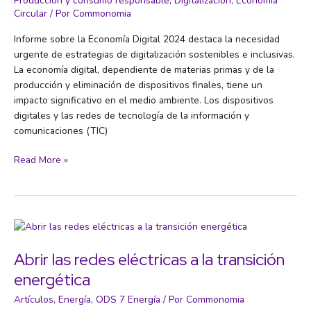
Producción y consumo responsable
,
Digitalización
,
Economía
Circular
/ Por
Commonomia
Informe sobre la Economía Digital 2024 destaca la necesidad
urgente de estrategias de digitalización sostenibles e inclusivas.
La economía digital, dependiente de materias primas y de la
producción y eliminación de dispositivos finales, tiene un
impacto significativo en el medio ambiente. Los dispositivos
digitales y las redes de tecnología de la información y
comunicaciones (TIC)
Informe
Read More »
sobre
la
economía
digital
2024
Abrir las redes eléctricas a la transición
energética
Artículos
,
Energía
,
ODS 7 Energía
/ Por
Commonomia