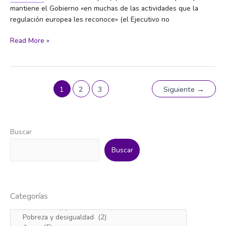
mantiene el Gobierno «en muchas de las actividades que la
regulación europea les reconoce» (el Ejecutivo no
Este
Read More »
es
el
Manifiesto
de
1
2
3
Siguiente
→
las
comunidades
energéticas
Buscar
Buscar
Categorías