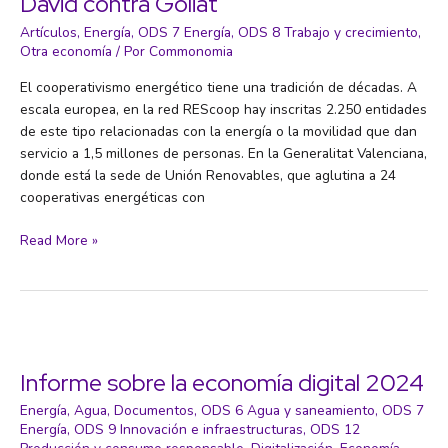
David contra Goliat
de
los
Artículos
,
Energía
,
ODS 7 Energía
,
ODS 8 Trabajo y crecimiento
,
tejados
Otra economía
/ Por
Commonomia
solares
El cooperativismo energético tiene una tradición de décadas. A
y
escala europea, en la red REScoop hay inscritas 2.250 entidades
las
de este tipo relacionadas con la energía o la movilidad que dan
comunidades
servicio a 1,5 millones de personas. En la Generalitat Valenciana,
energéticas
donde está la sede de Unión Renovables, que aglutina a 24
cooperativas energéticas con
Cooperativas
Read More »
energéticas:
la
lucha
de
David
contra
Informe sobre la economía digital 2024
Goliat
Energía
,
Agua
,
Documentos
,
ODS 6 Agua y saneamiento
,
ODS 7
Energía
,
ODS 9 Innovación e infraestructuras
,
ODS 12