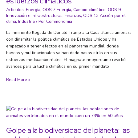
esfuerzos climáticos
Artículos
,
Energía
,
ODS 7 Energía
,
Cambio climático
,
ODS 9
Innovación e infraestructuras
,
Finanzas
,
ODS 13 Acción por el
clima
,
Industria
/ Por
Commonomia
La inminente llegada de Donald Trump a la Casa Blanca amenaza
con dinamitar la política climática de Estados Unidos y ha
empezado a tener efectos en el panorama mundial, donde
bancos y multinacionales ya han dado pasos atrás en sus
esfuerzos medioambientales. El magnate neoyorquino revirtió
avances para la lucha climática en su primer mandato
El
Read More »
‘efecto
Trump’
ya
golpea
los
esfuerzos
climáticos
Golpe a la biodiversidad del planeta: las