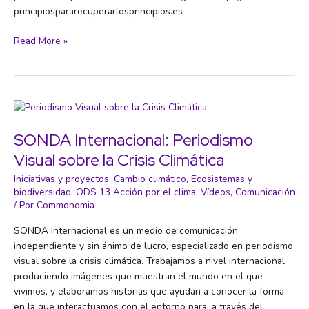
principiospararecuperarlosprincipios.es
Ejemplo
Read More »
de
campaña
de
promoción
del
pequeño
SONDA Internacional: Periodismo
comercio
Visual sobre la Crisis Climática
de
proximidad
Iniciativas y proyectos
,
Cambio climático
,
Ecosistemas y
biodiversidad
,
ODS 13 Acción por el clima
,
Vídeos
,
Comunicación
/ Por
Commonomia
SONDA Internacional es un medio de comunicación
independiente y sin ánimo de lucro, especializado en periodismo
visual sobre la crisis climática. Trabajamos a nivel internacional,
produciendo imágenes que muestran el mundo en el que
vivimos, y elaboramos historias que ayudan a conocer la forma
en la que interactuamos con el entorno para, a través del