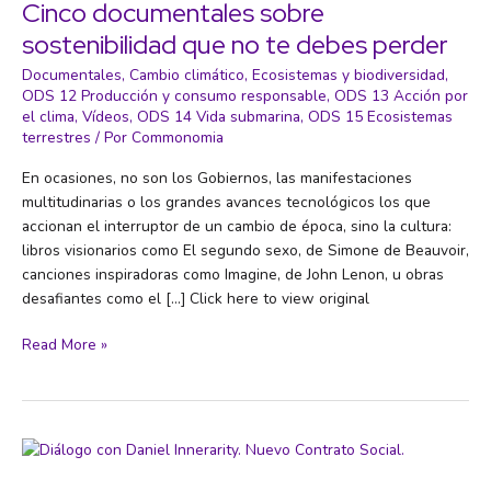
Antonio
Cinco documentales sobre
Monegal
sostenibilidad que no te debes perder
Documentales
,
Cambio climático
,
Ecosistemas y biodiversidad
,
ODS 12 Producción y consumo responsable
,
ODS 13 Acción por
el clima
,
Vídeos
,
ODS 14 Vida submarina
,
ODS 15 Ecosistemas
terrestres
/ Por
Commonomia
En ocasiones, no son los Gobiernos, las manifestaciones
multitudinarias o los grandes avances tecnológicos los que
accionan el interruptor de un cambio de época, sino la cultura:
libros visionarios como El segundo sexo, de Simone de Beauvoir,
canciones inspiradoras como Imagine, de John Lenon, u obras
desafiantes como el […] Click here to view original
Cinco
Read More »
documentales
sobre
sostenibilidad
que
no
te