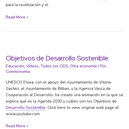
para la reutilización y el
Compostaje
Read More »
comunitario:
guías
de
implantación
y
seguimiento
Objetivos de Desarrollo Sostenible
Educación
,
Vídeos
,
Todos los ODS
,
Otra economía
/ Por
Commonomia
UNESCO Etxea, con el apoyo del Ayuntamiento de Vitoria-
Gasteiz, el Ayuntamiento de Bilbao, y la Agencia Vasca de
Cooperación al Desarrollo, ha creado una animación en la que se
explica qué es la Agenda 2030 y cuáles son los Objetivos de
Desarrollo Sostenible
. Click here to view original web page at
www.youtube.com
Objetivos
Read More »