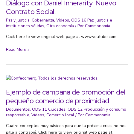
Diálogo con Daniel Innerarity. Nuevo
debes
Contrato Social.
perder
Paz y justicia
,
Gobernanza
,
Vídeos
,
ODS 16 Paz, justicia e
instituciones sólidas
,
Otra economía
/ Por
Commonomia
Click here to view original web page at www.youtube.com
Diálogo
Read More »
con
Daniel
Innerarity.
Nuevo
Contrato
Social.
Ejemplo de campaña de promoción del
pequeño comercio de proximidad
Documentos
,
ODS 11 Ciudades
,
ODS 12 Producción y consumo
responsable
,
Vídeos
,
Comercio local
/ Por
Commonomia
Cuatro conceptos muy básicos para que la próxima crisis no nos
pille a contrapié. Click here to view original web page at