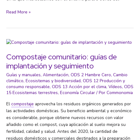
SONDA
Read More »
Internacional:
Periodismo
Visual
sobre
la
Crisis
Compostaje comunitario: guías de
Climática
implantación y seguimiento
Guías y manuales
,
Alimentación
,
ODS 2 Hambre Cero
,
Cambio
climático
,
Ecosistemas y biodiversidad
,
ODS 12 Producción y
consumo responsable
,
ODS 13 Acción por el clima
,
Vídeos
,
ODS
15 Ecosistemas terrestres
,
Economía Circular
/ Por
Commonomia
El
compostaje
aprovecha los residuos orgánicos generados por
las actividades domésticas. Su beneficio ambiental y económico
es considerable, porque obtiene nuevos recursos con valor
añadido como el compost, cuya aplicación al suelo mejora su
fertilidad, calidad y salud. Antes del 2020, la cantidad de
residuos domésticos y comerciales destinados a la preparación