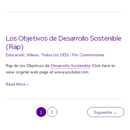
de
Desarrollo
Sostenible
Los Objetivos de Desarrollo Sostenible
(Rap)
Educación
,
Vídeos
,
Todos los ODS
/ Por
Commonomia
Rap de los Objetivos de
Desarrollo Sostenible
Click here to
view original web page at www.youtube.com
Los
Read More »
Objetivos
de
Desarrollo
Sostenible
1
2
Siguiente
→
(Rap)