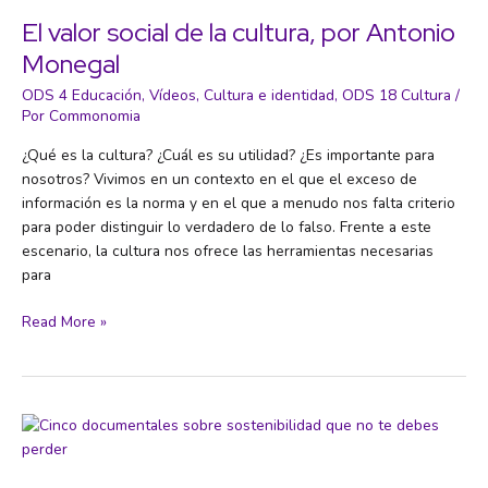
El valor social de la cultura, por Antonio
Monegal
ODS 4 Educación
,
Vídeos
,
Cultura e identidad
,
ODS 18 Cultura
/
Por
Commonomia
¿Qué es la cultura? ¿Cuál es su utilidad? ¿Es importante para
nosotros? Vivimos en un contexto en el que el exceso de
información es la norma y en el que a menudo nos falta criterio
para poder distinguir lo verdadero de lo falso. Frente a este
escenario, la cultura nos ofrece las herramientas necesarias
para
El
Read More »
valor
social
de
la
cultura,
por