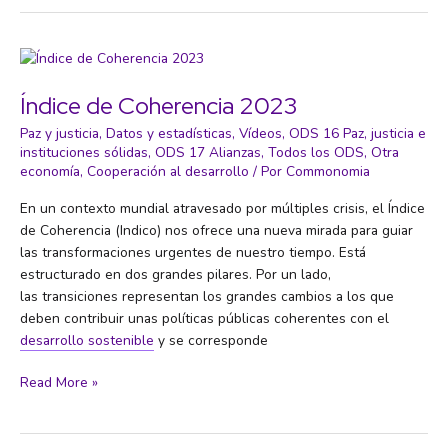
participación
política,
por
Pol
Villaverde
Índice de Coherencia 2023
Paz y justicia
,
Datos y estadísticas
,
Vídeos
,
ODS 16 Paz, justicia e
instituciones sólidas
,
ODS 17 Alianzas
,
Todos los ODS
,
Otra
economía
,
Cooperación al desarrollo
/ Por
Commonomia
En un contexto mundial atravesado por múltiples crisis, el Índice
de Coherencia (Indico) nos ofrece una nueva mirada para guiar
las transformaciones urgentes de nuestro tiempo. Está
estructurado en dos grandes pilares. Por un lado,
las transiciones representan los grandes cambios a los que
deben contribuir unas políticas públicas coherentes con el
desarrollo sostenible
y se corresponde
Índice
Read More »
de
Coherencia
2023