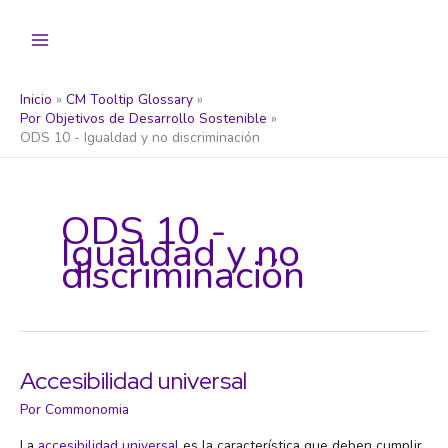
Ir
al
contenido
Inicio
CM Tooltip Glossary
Por Objetivos de Desarrollo Sostenible
ODS 10 - Igualdad y no discriminación
ODS 10 -
Igualdad y no
discriminación
Accesibilidad universal
Por
Commonomia
La
accesibilidad universal
es la característica que deben cumplir