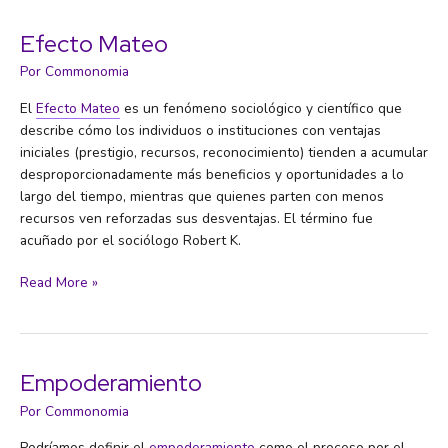
Efecto Mateo
Por
Commonomia
El
Efecto Mateo
es un fenómeno sociológico y científico que
describe cómo los individuos o instituciones con ventajas
iniciales (prestigio, recursos, reconocimiento) tienden a acumular
desproporcionadamente más beneficios y oportunidades a lo
largo del tiempo, mientras que quienes parten con menos
recursos ven reforzadas sus desventajas. El término fue
acuñado por el sociólogo Robert K.
Efecto
Read More »
Mateo
Empoderamiento
Por
Commonomia
Podríamos definir el
empoderamiento
como el proceso por el