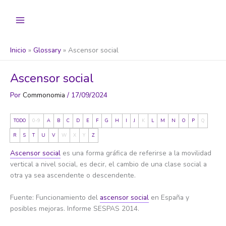
Ir
al
contenido
Inicio
Glossary
Ascensor social
Ascensor social
Por
Commonomia
/
17/09/2024
TODO
0-9
A
B
C
D
E
F
G
H
I
J
K
L
M
N
O
P
Q
R
S
T
U
V
W
X
Y
Z
Ascensor social
es una forma gráfica de referirse a la movilidad
vertical a nivel social, es decir, el cambio de una clase social a
otra ya sea ascendente o descendente.
Fuente: Funcionamiento del
ascensor social
en España y
posibles mejoras. Informe SESPAS 2014.