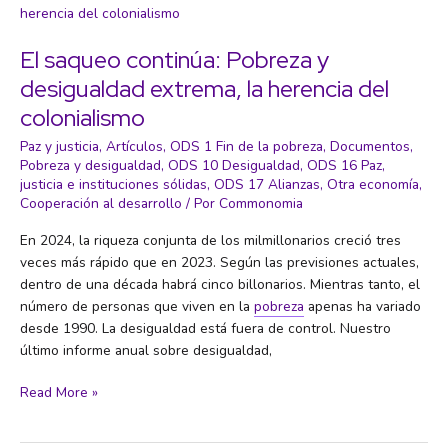
El saqueo continúa: Pobreza y
desigualdad extrema, la herencia del
colonialismo
Paz y justicia
,
Artículos
,
ODS 1 Fin de la pobreza
,
Documentos
,
Pobreza y desigualdad
,
ODS 10 Desigualdad
,
ODS 16 Paz,
justicia e instituciones sólidas
,
ODS 17 Alianzas
,
Otra economía
,
Cooperación al desarrollo
/ Por
Commonomia
En 2024, la riqueza conjunta de los milmillonarios creció tres
veces más rápido que en 2023. Según las previsiones actuales,
dentro de una década habrá cinco billonarios. Mientras tanto, el
número de personas que viven en la
pobreza
apenas ha variado
desde 1990. La desigualdad está fuera de control. Nuestro
último informe anual sobre desigualdad,
El
Read More »
saqueo
continúa: