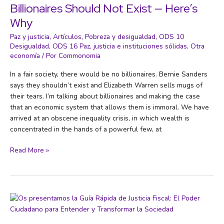
plataformas
Billionaires Should Not Exist — Here’s
sociales,
Why
inteligencia
artificial
Paz y justicia
,
Artículos
,
Pobreza y desigualdad
,
ODS 10
y
Desigualdad
,
ODS 16 Paz, justicia e instituciones sólidas
,
Otra
economía
/ Por
Commonomia
poder
In a fair society, there would be no billionaires. Bernie Sanders
says they shouldn’t exist and Elizabeth Warren sells mugs of
their tears. I’m talking about billionaires and making the case
that an economic system that allows them is immoral. We have
arrived at an obscene inequality crisis, in which wealth is
concentrated in the hands of a powerful few, at
Billionaires
Read More »
Should
Not
Exist
—
Here’s
Why