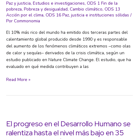
en
Paz y justicia
,
Estudios e investigaciones
,
ODS 1 Fin de la
más
pobreza
,
Pobreza y desigualdad
,
Cambio climático
,
ODS 13
de
Acción por el clima
,
ODS 16 Paz, justicia e instituciones sólidas
/
33,9
Por
Commonomia
billones
El 10% más rico del mundo ha emitido dos terceras partes del
de
calentamiento global producido desde 1990 y es responsable
dólares
del aumento de los fenómenos climáticos extremos –como olas
desde
de calor y sequías– derivados de la crisis climática, según un
2015,
estudio publicado en Nature Climate Change. El estudio, que ha
suficiente
evaluado en qué medida contribuyen a las
para
acabar
El
Read More »
con
10%
la
más
pobreza
rico
22
a
veces
nivel
global
El progreso en el Desarrollo Humano se
ha
ralentiza hasta el nivel más bajo en 35
causado