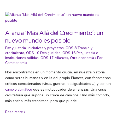
que
el
1%
más
rico
ya
Alianza ‘Más Allá del Crecimiento’: un
ha
nuevo mundo es posible
quemado
su
Paz y justicia
,
Iniciativas y proyectos
,
ODS 8 Trabajo y
crecimiento
,
ODS 10 Desigualdad
,
ODS 16 Paz, justicia e
cuota
instituciones sólidas
,
ODS 17 Alianzas
,
Otra economía
/ Por
anual
Commonomia
de
carbono
Nos encontramos en un momento crucial en nuestra historia
como seres humanos y en la del propio Planeta, con fenómenos
críticos concatenados (virus, guerras, desigualdades …) y con un
cambio climático
que es multiplicador de amenazas. Una crisis
civilizatoria que supone un cruce de caminos. Uno más cómodo,
más ancho, más transitado, pero que puede
Alianza
Read More »