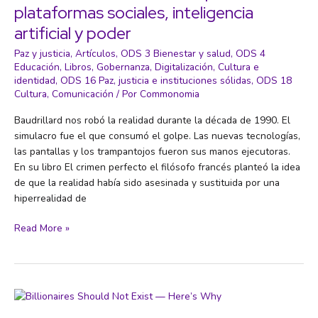
plataformas sociales, inteligencia
artificial y poder
Paz y justicia
,
Artículos
,
ODS 3 Bienestar y salud
,
ODS 4
Educación
,
Libros
,
Gobernanza
,
Digitalización
,
Cultura e
identidad
,
ODS 16 Paz, justicia e instituciones sólidas
,
ODS 18
Cultura
,
Comunicación
/ Por
Commonomia
Baudrillard nos robó la realidad durante la década de 1990. El
simulacro fue el que consumó el golpe. Las nuevas tecnologías,
las pantallas y los trampantojos fueron sus manos ejecutoras.
En su libro El crimen perfecto el filósofo francés planteó la idea
de que la realidad había sido asesinada y sustituida por una
hiperrealidad de
Tu
Read More »
atención
es
su
materia
prima: