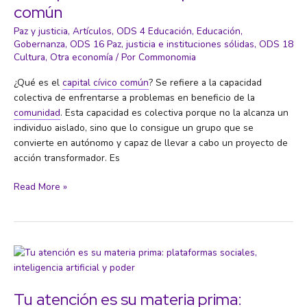
común
hasta
el
Paz y justicia
,
Artículos
,
ODS 4 Educación
,
Educación
,
nivel
Gobernanza
,
ODS 16 Paz, justicia e instituciones sólidas
,
ODS 18
Cultura
,
Otra economía
/ Por
Commonomia
más
bajo
¿Qué es el
capital cívico común
? Se refiere a la capacidad
en
colectiva de enfrentarse a problemas en beneficio de la
35
comunidad
. Esta capacidad es colectiva porque no la alcanza un
años
individuo aislado, sino que lo consigue un grupo que se
según
convierte en autónomo y capaz de llevar a cabo un proyecto de
un
acción transformador. Es
informe
del
Del
Read More »
Programa
capital
de
humano
las
al
Naciones
capital
Unidas
cívico
para
común
el
Tu atención es su materia prima:
Desarrollo