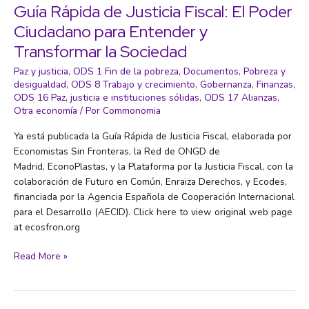
Guía Rápida de Justicia Fiscal: El Poder
Ciudadano para Entender y
Transformar la Sociedad
Paz y justicia
,
ODS 1 Fin de la pobreza
,
Documentos
,
Pobreza y
desigualdad
,
ODS 8 Trabajo y crecimiento
,
Gobernanza
,
Finanzas
,
ODS 16 Paz, justicia e instituciones sólidas
,
ODS 17 Alianzas
,
Otra economía
/ Por
Commonomia
Ya está publicada la Guía Rápida de Justicia Fiscal, elaborada por
Economistas Sin Fronteras, la Red de ONGD de
Madrid, EconoPlastas, y la Plataforma por la Justicia Fiscal, con la
colaboración de Futuro en Común, Enraiza Derechos, y Ecodes,
financiada por la Agencia Española de Cooperación Internacional
para el Desarrollo (AECID). Click here to view original web page
at ecosfron.org
Guía
Read More »
Rápida
de
Justicia