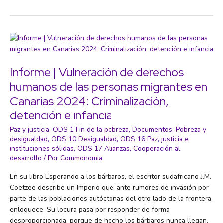
‘Más
Allá
del
Crecimiento’:
un
nuevo
mundo
Informe | Vulneración de derechos
es
humanos de las personas migrantes en
posible
Canarias 2024: Criminalización,
detención e infancia
Paz y justicia
,
ODS 1 Fin de la pobreza
,
Documentos
,
Pobreza y
desigualdad
,
ODS 10 Desigualdad
,
ODS 16 Paz, justicia e
instituciones sólidas
,
ODS 17 Alianzas
,
Cooperación al
desarrollo
/ Por
Commonomia
En su libro Esperando a los bárbaros, el escritor sudafricano J.M.
Coetzee describe un Imperio que, ante rumores de invasión por
parte de las poblaciones autóctonas del otro lado de la frontera,
enloquece. Su locura pasa por responder de forma
desproporcionada, porque de hecho los bárbaros nunca llegan.