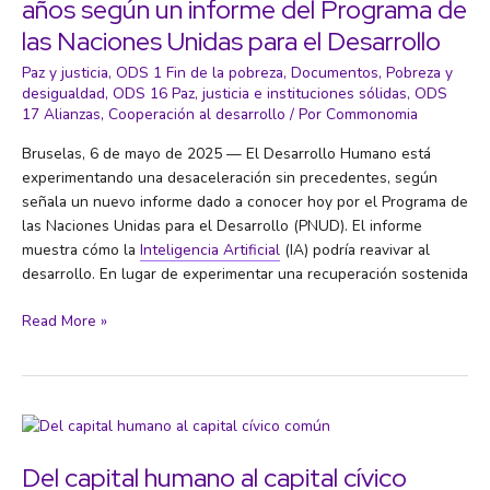
años según un informe del Programa de
dos
tercios
las Naciones Unidas para el Desarrollo
del
Paz y justicia
,
ODS 1 Fin de la pobreza
,
Documentos
,
Pobreza y
calentamiento
desigualdad
,
ODS 16 Paz, justicia e instituciones sólidas
,
ODS
global
17 Alianzas
,
Cooperación al desarrollo
/ Por
Commonomia
desde
1990
Bruselas, 6 de mayo de 2025 — El Desarrollo Humano está
experimentando una desaceleración sin precedentes, según
señala un nuevo informe dado a conocer hoy por el Programa de
las Naciones Unidas para el Desarrollo (PNUD). El informe
muestra cómo la
Inteligencia Artificial
(IA) podría reavivar al
desarrollo. En lugar de experimentar una recuperación sostenida
El
Read More »
progreso
en
el
Desarrollo
Humano
se
Del capital humano al capital cívico
ralentiza