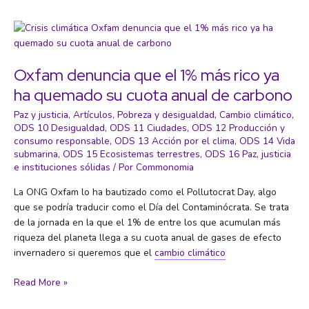
Pobreza
y
desigualdad
extrema,
la
Oxfam denuncia que el 1% más rico ya
herencia
ha quemado su cuota anual de carbono
del
colonialismo
Paz y justicia
,
Artículos
,
Pobreza y desigualdad
,
Cambio climático
,
ODS 10 Desigualdad
,
ODS 11 Ciudades
,
ODS 12 Producción y
consumo responsable
,
ODS 13 Acción por el clima
,
ODS 14 Vida
submarina
,
ODS 15 Ecosistemas terrestres
,
ODS 16 Paz, justicia
e instituciones sólidas
/ Por
Commonomia
La ONG Oxfam lo ha bautizado como el Pollutocrat Day, algo
que se podría traducir como el Día del Contaminócrata. Se trata
de la jornada en la que el 1% de entre los que acumulan más
riqueza del planeta llega a su cuota anual de gases de efecto
invernadero si queremos que el
cambio climático
Oxfam
Read More »
denuncia