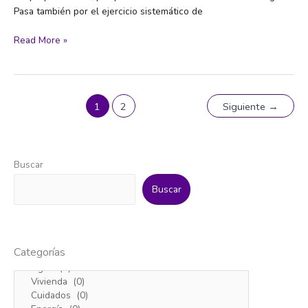
Pasa también por el ejercicio sistemático de
Informe
Read More »
|
Vulneración
de
derechos
1
2
Siguiente
→
humanos
de
las
personas
Buscar
migrantes
Buscar
en
Canarias
2024:
Criminalización,
Categorías
detención
e
infancia