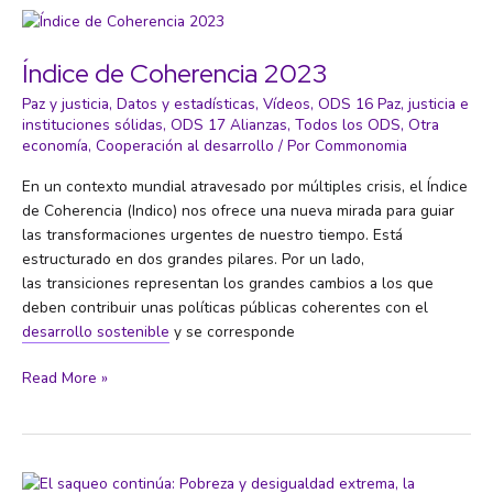
Fiscal:
El
Poder
Índice de Coherencia 2023
Ciudadano
Paz y justicia
,
Datos y estadísticas
,
Vídeos
,
ODS 16 Paz, justicia e
para
instituciones sólidas
,
ODS 17 Alianzas
,
Todos los ODS
,
Otra
Entender
economía
,
Cooperación al desarrollo
/ Por
Commonomia
y
Transformar
En un contexto mundial atravesado por múltiples crisis, el Índice
la
de Coherencia (Indico) nos ofrece una nueva mirada para guiar
Sociedad
las transformaciones urgentes de nuestro tiempo. Está
estructurado en dos grandes pilares. Por un lado,
las transiciones representan los grandes cambios a los que
deben contribuir unas políticas públicas coherentes con el
desarrollo sostenible
y se corresponde
Índice
Read More »
de
Coherencia
2023