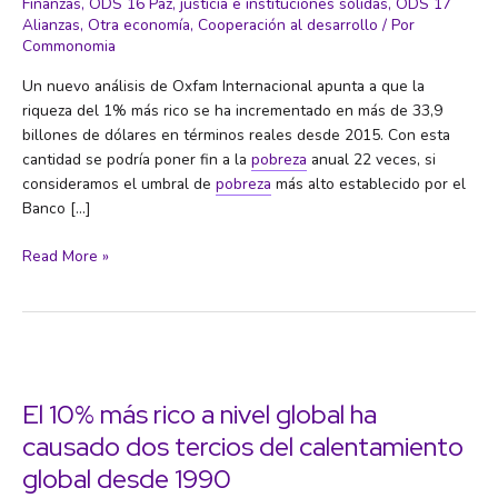
Finanzas
,
ODS 16 Paz, justicia e instituciones sólidas
,
ODS 17
Alianzas
,
Otra economía
,
Cooperación al desarrollo
/ Por
Commonomia
Un nuevo análisis de Oxfam Internacional apunta a que la
riqueza del 1% más rico se ha incrementado en más de 33,9
billones de dólares en términos reales desde 2015. Con esta
cantidad se podría poner fin a la
pobreza
anual 22 veces, si
consideramos el umbral de
pobreza
más alto establecido por el
Banco […]
La
Read More »
riqueza
del
1%
más
rico
crece
El 10% más rico a nivel global ha
de
causado dos tercios del calentamiento
forma
global desde 1990
desorbitada