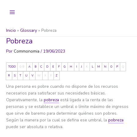
Ir
al
contenido
Inicio
Glossary
Pobreza
Pobreza
Por
Commonomia
/
19/06/2023
TODO
0-9
A
B
C
D
E
F
G
H
I
J
K
L
M
N
O
P
Q
R
S
T
U
V
W
X
Y
Z
Una persona es pobre cuando no dispone de los recursos
necesarios para satisfacer sus necesidades básicas.
Operativamente, la
pobreza
está ligada a la renta de las
personas y se establece un umbral o límite máximo de ingresos
que sirve de baremo para determinar quiénes son pobres.
Según la manera por la cual se defina ese umbral, la
pobreza
puede ser absoluta o relativa.