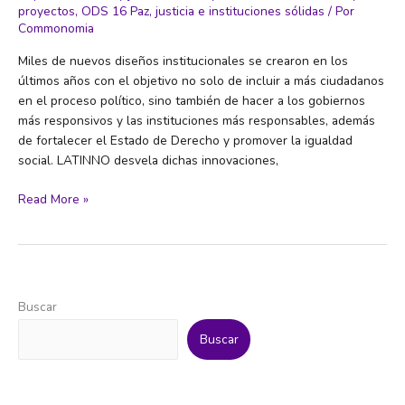
proyectos
,
ODS 16 Paz, justicia e instituciones sólidas
/ Por
Commonomia
Miles de nuevos diseños institucionales se crearon en los
últimos años con el objetivo no solo de incluir a más ciudadanos
en el proceso político, sino también de hacer a los gobiernos
más responsivos y las instituciones más responsables, además
de fortalecer el Estado de Derecho y promover la igualdad
social. LATINNO desvela dichas innovaciones,
Proyecto
Read More »
Latinno.
Innovaciones
para
la
Democracia
Buscar
en
América
Buscar
Latina