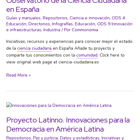
Observatorio de la Ciencia Ciudadana
en España
Guías y manuales
,
Repositorios
,
Ciencia e innovación
,
ODS 4
Educación
,
Directorios
,
Infografías
,
Educación
,
ODS 9 Innovación
e infraestructuras
,
Industria
/ Por
Commonomia
Iniciativas, recursos y experiencias para conocer mejor el estado
de la
ciencia ciudadana
en España Añade tu proyecto y
comparte tus conocimientos con la
comunidad
. Click here to
view original web page at ciencia-ciudadana.es
Observatorio
Read More »
de
la
Ciencia
Ciudadana
en
España
Proyecto Latinno. Innovaciones para la
Democracia en América Latina
Repositorios
,
Paz y justicia
,
Datos y estadísticas
,
Iniciativas y