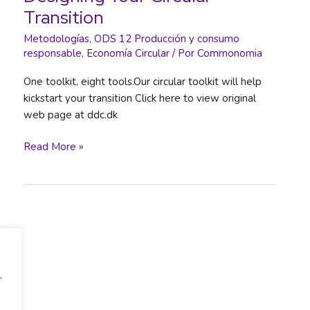
Transition
Metodologías
,
ODS 12 Producción y consumo
responsable
,
Economía Circular
/ Por
Commonomia
One toolkit, eight tools.Our circular toolkit will help
kickstart your transition Click here to view original
web page at ddc.dk
Designing Your Circular
Read More »
Transition
,