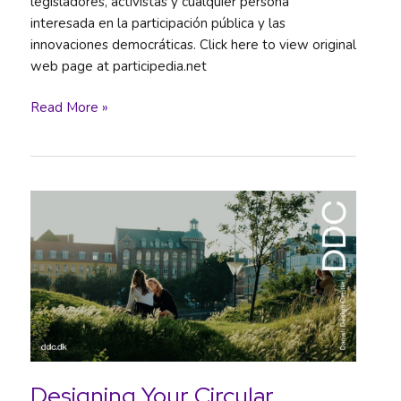
legisladores, activistas y cualquier persona
interesada en la participación pública y las
innovaciones democráticas. Click here to view original
web page at participedia.net
Participedia
Read More »
Designing Your Circular