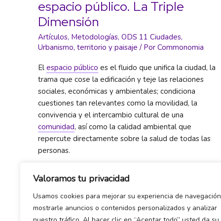
espacio público. La Triple
a
Dimensión
la
acción
Artículos
,
Metodologías
,
ODS 11 Ciudades
,
pública
Urbanismo, territorio y paisaje
/ Por
Commonomia
El
espacio público
es el fluido que unifica la ciudad, la
trama que cose la edificación y teje las relaciones
sociales, económicas y ambientales; condiciona
cuestiones tan relevantes como la movilidad, la
convivencia y el intercambio cultural de una
comunidad
, así como la calidad ambiental que
repercute directamente sobre la salud de todas las
personas.
Diseño
Read More »
Valoramos tu privacidad
colaborativo
Usamos cookies para mejorar su experiencia de navegación
del
mostrarle anuncios o contenidos personalizados y analizar
espacio
nuestro tráfico. Al hacer clic en “Aceptar todo” usted da su
público.