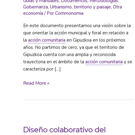
Guías y manuales
,
Documentos
,
Metodologías
,
Gobernanza
,
Urbanismo, territorio y paisaje
,
Otra
economía
/ Por
Commonomia
En este documento presentamos una visión sobre la
que orientar la acción municipal y foral en relación a
la
acción comunitaria
en Gipuzkoa en los próximos
años. No partimos de cero, ya que el territorio de
Gipuzkoa cuenta con una amplia y reconocida
trayectoria en el ámbito de la
acción comunitaria
y se
caracteriza por […]
Acción
Read More »
comunitaria:
marco
conceptual,
estratégico
y
operativo
Diseño colaborativo del
enfocado