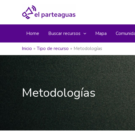
Ir
al
contenido
Home
Buscar recursos
Mapa
Comunid
Inicio
Tipo de recurso
Metodologías
Metodologías