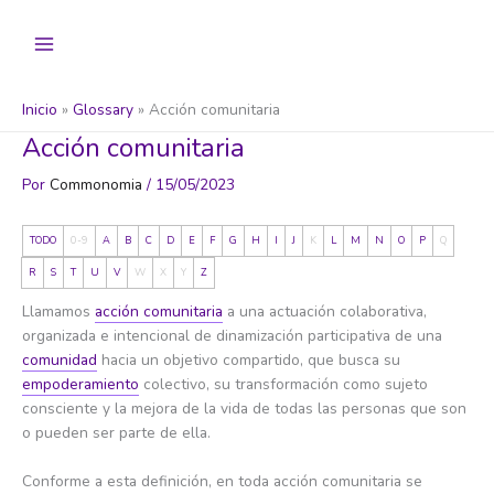
Ir
al
contenido
Inicio
Glossary
Acción comunitaria
Acción comunitaria
Por
Commonomia
/
15/05/2023
TODO
0-9
A
B
C
D
E
F
G
H
I
J
K
L
M
N
O
P
Q
R
S
T
U
V
W
X
Y
Z
Llamamos
acción comunitaria
a una actuación colaborativa,
organizada e intencional de dinamización participativa de una
comunidad
hacia un objetivo compartido, que busca su
empoderamiento
colectivo, su transformación como sujeto
consciente y la mejora de la vida de todas las personas que son
o pueden ser parte de ella.
Conforme a esta definición, en toda acción comunitaria se