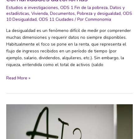
Estudios e investigaciones
,
ODS 1 Fin de la pobreza
,
Datos y
estadísticas
,
Vivienda
,
Documentos
,
Pobreza y desigualdad
,
ODS
10 Desigualdad
,
ODS 11 Ciudades
/ Por
Commonomia
La desigualdad es un fenómeno difícil de medir por comprender
muchas dimensiones y requerir datos no siempre disponibles.
Habitualmente el foco se pone en la renta, que representa el
flujo de ingresos recibidos en un período de tiempo (por
ejemplo, salario, dividendos, alquileres, etc.). Sin embargo, la
riqueza, entendida como el total de activos (saldo
La
Read More »
desigualdad
de
la
riqueza
entre
comunidades
autónomas