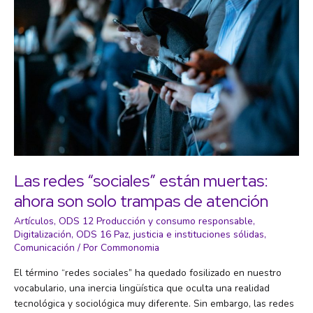
capitalismo:
es
posible
«un
alto
grado
de
bienestar»
sin
crecimiento
económico
Las redes “sociales” están muertas:
ahora son solo trampas de atención
Artículos
,
ODS 12 Producción y consumo responsable
,
Digitalización
,
ODS 16 Paz, justicia e instituciones sólidas
,
Comunicación
/ Por
Commonomia
El término “redes sociales” ha quedado fosilizado en nuestro
vocabulario, una inercia lingüística que oculta una realidad
tecnológica y sociológica muy diferente. Sin embargo, las redes