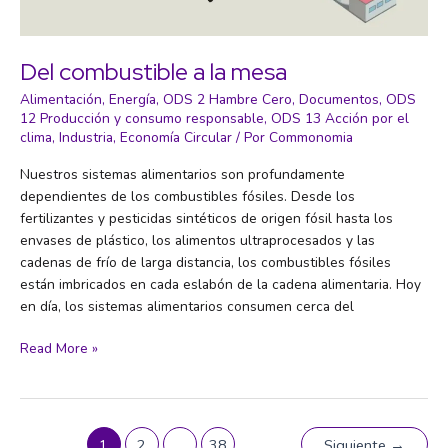
Del combustible a la mesa
Alimentación
,
Energía
,
ODS 2 Hambre Cero
,
Documentos
,
ODS
12 Producción y consumo responsable
,
ODS 13 Acción por el
clima
,
Industria
,
Economía Circular
/ Por
Commonomia
Nuestros sistemas alimentarios son profundamente
dependientes de los combustibles fósiles. Desde los
fertilizantes y pesticidas sintéticos de origen fósil hasta los
envases de plástico, los alimentos ultraprocesados y las
cadenas de frío de larga distancia, los combustibles fósiles
están imbricados en cada eslabón de la cadena alimentaria. Hoy
en día, los sistemas alimentarios consumen cerca del
Del
Read More »
combustible
a
la
mesa
1
2
…
38
Siguiente
→