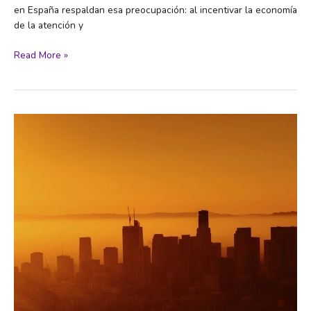
en España respaldan esa preocupación: al incentivar la economía
de la atención y
La
Read More »
arquitectura
del
engaño:
¿cómo
moldean
las
redes
sociales
la
nueva
cultura
política?