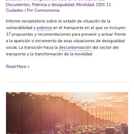
Documentos
,
Pobreza y desigualdad
,
Movilidad
,
ODS 11
Ciudades
/ Por
Commonomia
Informe recopilatorio sobre el estado de situación de la
vulnerabilidad y
pobreza
en el transporte en el que se incluyen
17 propuestas y recomendaciones para prevenir y actuar frente
a la aparición o incremento de esas situaciones de desigualdad
social. La transición hacia la
descarbonización
del sector del
transporte y la transformación de la movilidad
Vulnerabilidad
Read More »
y
pobreza
en
el
transporte
en
España