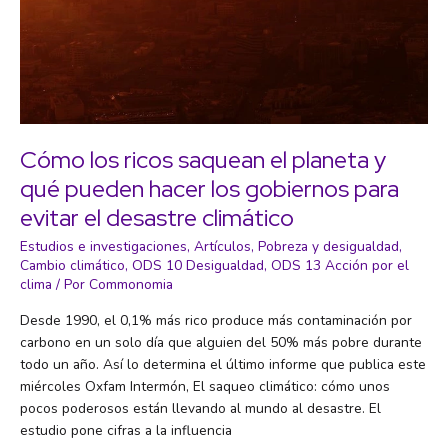
Cómo los ricos saquean el planeta y
qué pueden hacer los gobiernos para
evitar el desastre climático
Estudios e investigaciones
,
Artículos
,
Pobreza y desigualdad
,
Cambio climático
,
ODS 10 Desigualdad
,
ODS 13 Acción por el
clima
/ Por
Commonomia
Desde 1990, el 0,1% más rico produce más contaminación por
carbono en un solo día que alguien del 50% más pobre durante
todo un año. Así lo determina el último informe que publica este
miércoles Oxfam Intermón, El saqueo climático: cómo unos
pocos poderosos están llevando al mundo al desastre. El
estudio pone cifras a la influencia