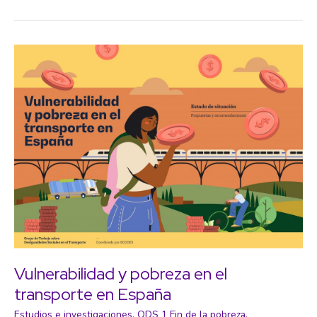
y
democracia:
Consideraciones
a
partir
de
algunos
autores
clave
Vulnerabilidad y pobreza en el
transporte en España
Estudios e investigaciones
,
ODS 1 Fin de la pobreza
,