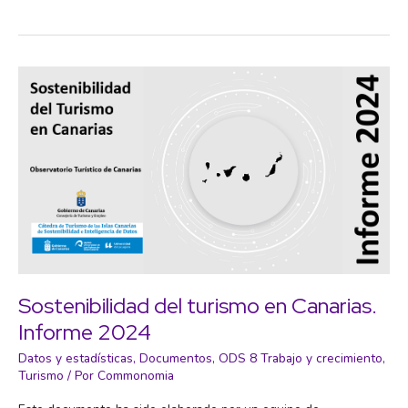
Ejecutivo:
Una
Garantía
de
Movilidad
para
movernos
mejor
Sostenibilidad del turismo en Canarias.
Informe 2024
Datos y estadísticas
,
Documentos
,
ODS 8 Trabajo y crecimiento
,
Turismo
/ Por
Commonomia