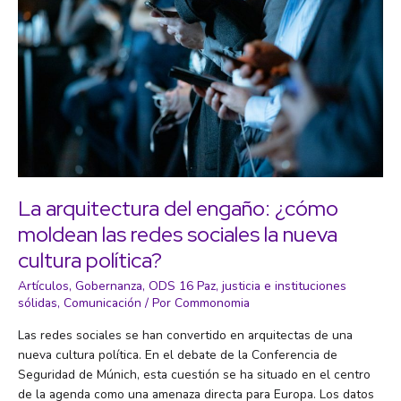
es
importante
una
formación
integral
ciudadana
La arquitectura del engaño: ¿cómo
moldean las redes sociales la nueva
cultura política?
Artículos
,
Gobernanza
,
ODS 16 Paz, justicia e instituciones
sólidas
,
Comunicación
/ Por
Commonomia
Las redes sociales se han convertido en arquitectas de una
nueva cultura política. En el debate de la Conferencia de
Seguridad de Múnich, esta cuestión se ha situado en el centro
de la agenda como una amenaza directa para Europa. Los datos