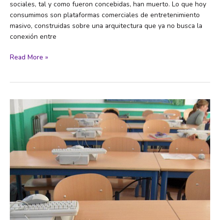
sociales, tal y como fueron concebidas, han muerto. Lo que hoy
consumimos son plataformas comerciales de entretenimiento
masivo, construidas sobre una arquitectura que ya no busca la
conexión entre
Las
Read More »
redes
“sociales”
están
muertas:
ahora
son
solo
trampas
de atención