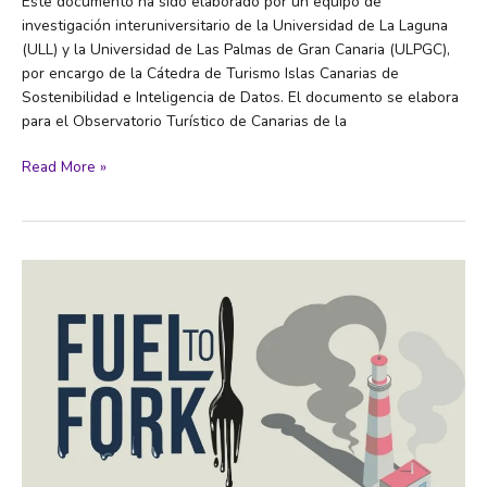
Este documento ha sido elaborado por un equipo de
investigación interuniversitario de la Universidad de La Laguna
(ULL) y la Universidad de Las Palmas de Gran Canaria (ULPGC),
por encargo de la Cátedra de Turismo Islas Canarias de
Sostenibilidad e Inteligencia de Datos. El documento se elabora
para el Observatorio Turístico de Canarias de la
Sostenibilidad
Read More »
del
turismo
en
Canarias.
Informe
2024