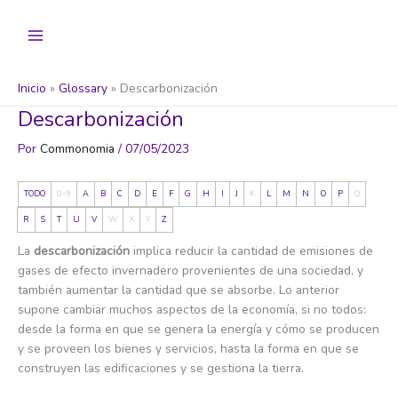
Ir
al
contenido
Inicio
Glossary
Descarbonización
Descarbonización
Por
Commonomia
/
07/05/2023
TODO
0-9
A
B
C
D
E
F
G
H
I
J
K
L
M
N
O
P
Q
R
S
T
U
V
W
X
Y
Z
La
descarbonización
implica reducir la cantidad de emisiones de
gases de efecto invernadero provenientes de una sociedad, y
también aumentar la cantidad que se absorbe. Lo anterior
supone cambiar muchos aspectos de la economía, si no todos:
desde la forma en que se genera la energía y cómo se producen
y se proveen los bienes y servicios, hasta la forma en que se
construyen las edificaciones y se gestiona la tierra.