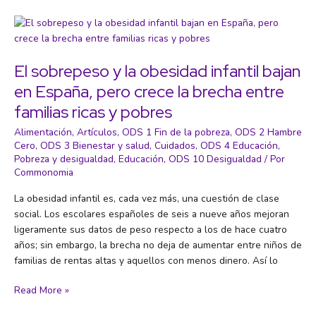
biodiversidad
del
planeta:
las
poblaciones
El sobrepeso y la obesidad infantil bajan
de
en España, pero crece la brecha entre
animales
familias ricas y pobres
vertebrados
en
Alimentación
,
Artículos
,
ODS 1 Fin de la pobreza
,
ODS 2 Hambre
el
Cero
,
ODS 3 Bienestar y salud
,
Cuidados
,
ODS 4 Educación
,
mundo
Pobreza y desigualdad
,
Educación
,
ODS 10 Desigualdad
/ Por
caen
Commonomia
un
La obesidad infantil es, cada vez más, una cuestión de clase
73%
social. Los escolares españoles de seis a nueve años mejoran
en
ligeramente sus datos de peso respecto a los de hace cuatro
50
años; sin embargo, la brecha no deja de aumentar entre niños de
años
familias de rentas altas y aquellos con menos dinero. Así lo
El
Read More »
sobrepeso