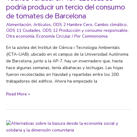
podría producir un tercio del consumo
de tomates de Barcelona
Alimentación
,
Artículos
,
ODS 2 Hambre Cero
,
Cambio climático
,
ODS 11 Ciudades
,
ODS 12 Producción y consumo responsable
,
Otra economía
,
Economía Circular
/ Por
Commonomia
En la azotea del Institut de Ciència i Tecnologia Ambientals
(ICTA-UAB), ubicado en el campus de la Universidad Autónoma
de Barcelona, junto a la AP-7, hay un invernadero que, hasta
hace algunas semanas, tenía albahacas y lechugas. Las hojas
fueron recolectadas en Navidad y repartidas entre los 200
trabajadores del edificio. Ahora ha empezado la
Techos
Read More »
verdes:
en
437
azoteas
se
podría