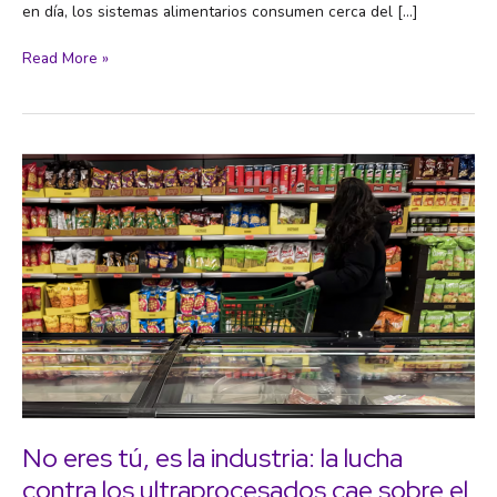
en día, los sistemas alimentarios consumen cerca del […]
Del
Read More »
combustible
a
la
mesa
No eres tú, es la industria: la lucha
contra los ultraprocesados cae sobre el