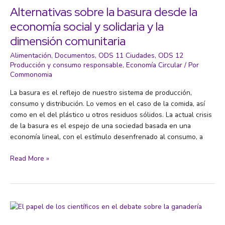
producir
Alternativas sobre la basura desde la
un
economía social y solidaria y la
tercio
dimensión comunitaria
del
consumo
Alimentación
,
Documentos
,
ODS 11 Ciudades
,
ODS 12
de
Producción y consumo responsable
,
Economía Circular
/ Por
tomates
Commonomia
de
La basura es el reflejo de nuestro sistema de producción,
Barcelona
consumo y distribución. Lo vemos en el caso de la comida, así
como en el del plástico u otros residuos sólidos. La actual crisis
de la basura es el espejo de una sociedad basada en una
economía lineal, con el estímulo desenfrenado al consumo, a
Alternativas
Read More »
sobre
la
basura
desde
la
economía