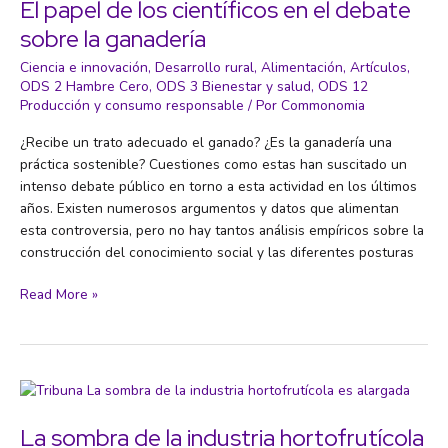
El papel de los científicos en el debate
social
sobre la ganadería
y
solidaria
Ciencia e innovación
,
Desarrollo rural
,
Alimentación
,
Artículos
,
y
ODS 2 Hambre Cero
,
ODS 3 Bienestar y salud
,
ODS 12
Producción y consumo responsable
/ Por
Commonomia
la
dimensión
¿Recibe un trato adecuado el ganado? ¿Es la ganadería una
comunitaria
práctica sostenible? Cuestiones como estas han suscitado un
intenso debate público en torno a esta actividad en los últimos
años. Existen numerosos argumentos y datos que alimentan
esta controversia, pero no hay tantos análisis empíricos sobre la
construcción del conocimiento social y las diferentes posturas
El
Read More »
papel
de
los
científicos
en
el
La sombra de la industria hortofrutícola
debate