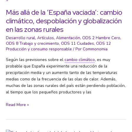
de
justicia
Más allá de la ‘España vaciada’: cambio
social
climático, despoblación y globalización
en las zonas rurales
Desarrollo rural
,
Artículos
,
Alimentación
,
ODS 2 Hambre Cero
,
ODS 8 Trabajo y crecimiento
,
ODS 11 Ciudades
,
ODS 12
Producción y consumo responsable
/ Por
Commonomia
Según las previsiones sobre el
cambio climático
, es muy
probable que España experimente una reducción de la
precipitación media y un aumento tanto de las temperaturas
medias como de la frecuencia de las olas de calor. Además,
muchas de las zonas rurales del país están perdiendo población,
al tiempo que los pequeños productores y las
Más
Read More »
allá
de
la
‘España