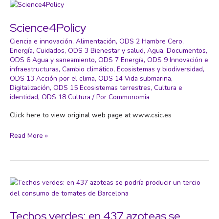
desperdicio
alimentario:
derecho
Science4Policy
a
Ciencia e innovación
,
Alimentación
,
ODS 2 Hambre Cero
,
llevarse
Energía
,
Cuidados
,
ODS 3 Bienestar y salud
,
Agua
,
Documentos
,
las
ODS 6 Agua y saneamiento
,
ODS 7 Energía
,
ODS 9 Innovación e
‘sobras’
infraestructuras
,
Cambio climático
,
Ecosistemas y biodiversidad
,
y
ODS 13 Acción por el clima
,
ODS 14 Vida submarina
,
obligación
Digitalización
,
ODS 15 Ecosistemas terrestres
,
Cultura e
de
identidad
,
ODS 18 Cultura
/ Por
Commonomia
donar
Click here to view original web page at www.csic.es
excedentes
Science4Policy
Read More »
Techos verdes: en 437 azoteas se