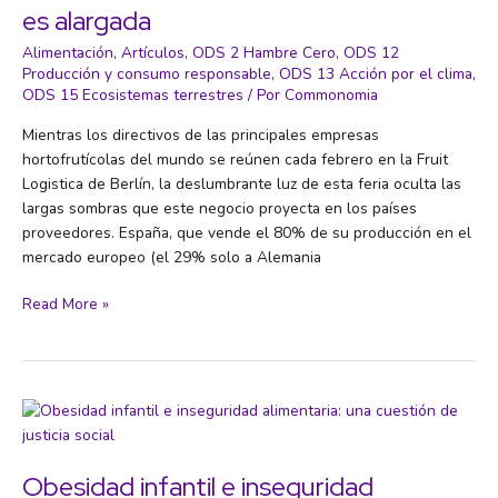
es alargada
sobre
la
Alimentación
,
Artículos
,
ODS 2 Hambre Cero
,
ODS 12
ganadería
Producción y consumo responsable
,
ODS 13 Acción por el clima
,
ODS 15 Ecosistemas terrestres
/ Por
Commonomia
Mientras los directivos de las principales empresas
hortofrutícolas del mundo se reúnen cada febrero en la Fruit
Logistica de Berlín, la deslumbrante luz de esta feria oculta las
largas sombras que este negocio proyecta en los países
proveedores. España, que vende el 80% de su producción en el
mercado europeo (el 29% solo a Alemania
La
Read More »
sombra
de
la
industria
hortofrutícola
es
alargada
Obesidad infantil e inseguridad