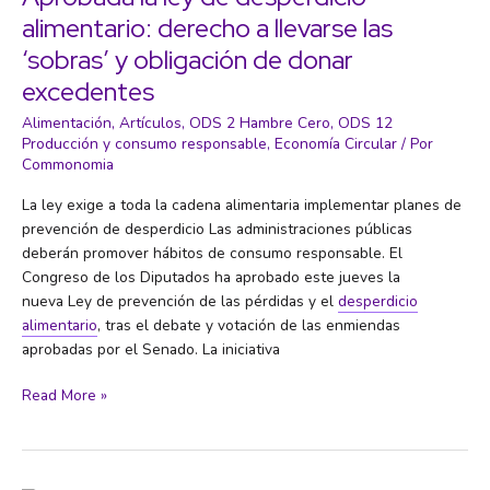
contra
alimentario: derecho a llevarse las
los
‘sobras’ y obligación de donar
ultraprocesados
cae
excedentes
sobre
Alimentación
,
Artículos
,
ODS 2 Hambre Cero
,
ODS 12
el
Producción y consumo responsable
,
Economía Circular
/ Por
consumidor
Commonomia
y
olvida
La ley exige a toda la cadena alimentaria implementar planes de
a
prevención de desperdicio Las administraciones públicas
las
deberán promover hábitos de consumo responsable. El
empresas
Congreso de los Diputados ha aprobado este jueves la
nueva Ley de prevención de las pérdidas y el
desperdicio
alimentario
, tras el debate y votación de las enmiendas
aprobadas por el Senado. La iniciativa
Aprobada
Read More »
la
ley
de