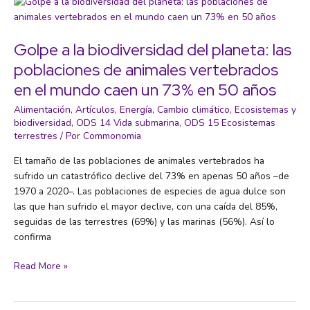
vaciada’:
cambio
climático,
Golpe a la biodiversidad del planeta: las
despoblación
poblaciones de animales vertebrados
y
en el mundo caen un 73% en 50 años
globalización
en
Alimentación
,
Artículos
,
Energía
,
Cambio climático
,
Ecosistemas y
las
biodiversidad
,
ODS 14 Vida submarina
,
ODS 15 Ecosistemas
zonas
terrestres
/ Por
Commonomia
rurales
El tamaño de las poblaciones de animales vertebrados ha
sufrido un catastrófico declive del 73% en apenas 50 años –de
1970 a 2020–. Las poblaciones de especies de agua dulce son
las que han sufrido el mayor declive, con una caída del 85%,
seguidas de las terrestres (69%) y las marinas (56%). Así lo
confirma
Golpe
Read More »
a
la