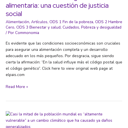
alimentaria: una cuestión de justicia
social
Alimentación
,
Artículos
,
ODS 1 Fin de la pobreza
,
ODS 2 Hambre
Cero
,
ODS 3 Bienestar y salud
,
Cuidados
,
Pobreza y desigualdad
/ Por
Commonomia
Es evidente que las condiciones socioeconómicas son cruciales
para asegurar una alimentación completa y un desarrollo
adecuado en los más pequeños. Por desgracia, sigue siendo
cierta la afirmación: “En la salud influye más el código postal que
el código genético”. Click here to view original web page at
elpais.com
Obesidad
Read More »
infantil
e
inseguridad
alimentaria:
una
cuestión