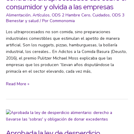
consumidor y olvida a las empresas
Alimentación
,
Artículos
,
ODS 2 Hambre Cero
,
Cuidados
,
ODS 3
Bienestar y salud
/ Por
Commonomia
Los ultraprocesados no son comida, sino preparaciones
industriales comestibles que estimulan el apetito de manera
artificial. Son los nuggets, pizzas, hamburguesas, la bollería
industrial, los cereales… En Adictos a la Comida Basura (Deusto,
2016), el premio Pulitzer Michael Moss explicaba que las
empresas que los producen “llevan años disputándose la
primacía en el sector elevando, cada vez más,
No
Read More »
eres
tú,
es
la
industria:
la
lucha
Aprobada la ley de desperdicio