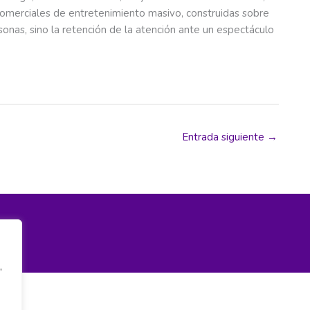
merciales de entretenimiento masivo, construidas sobre
onas, sino la retención de la atención ante un espectáculo
Entrada siguiente
→
,