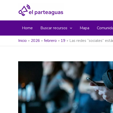
Ir
al
contenido
Home
Buscar recursos
Mapa
Comunid
Inicio
2026
febrero
19
Las redes “sociales” est