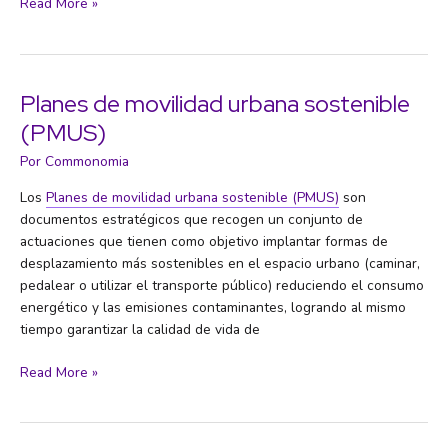
Nueva
Read More »
Agenda
Urbana
(NAU)
Planes de movilidad urbana sostenible
(PMUS)
Por
Commonomia
Los
Planes de movilidad urbana sostenible (PMUS)
son
documentos estratégicos que recogen un conjunto de
actuaciones que tienen como objetivo implantar formas de
desplazamiento más sostenibles en el espacio urbano (caminar,
pedalear o utilizar el transporte público) reduciendo el consumo
energético y las emisiones contaminantes, logrando al mismo
tiempo garantizar la calidad de vida de
Planes
Read More »
de
movilidad
urbana