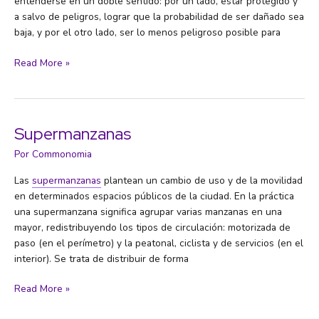
entenderse en un doble sentido: por un lado, estar protegido y
a salvo de peligros, lograr que la probabilidad de ser dañado sea
baja, y por el otro lado, ser lo menos peligroso posible para
Seguridad
Read More »
vial
Supermanzanas
Por
Commonomia
Las
supermanzanas
plantean un cambio de uso y de la movilidad
en determinados espacios públicos de la ciudad. En la práctica
una supermanzana significa agrupar varias manzanas en una
mayor, redistribuyendo los tipos de circulación: motorizada de
paso (en el perímetro) y la peatonal, ciclista y de servicios (en el
interior). Se trata de distribuir de forma
Supermanzanas
Read More »