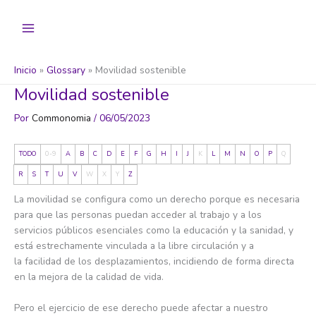
Ir
al
contenido
Inicio
Glossary
Movilidad sostenible
Movilidad sostenible
Por
Commonomia
/
06/05/2023
TODO
0-9
A
B
C
D
E
F
G
H
I
J
K
L
M
N
O
P
Q
R
S
T
U
V
W
X
Y
Z
La movilidad se configura como un derecho porque es necesaria
para que las personas puedan acceder al trabajo y a los
servicios públicos esenciales como la educación y la sanidad, y
está estrechamente vinculada a la libre circulación y a
la facilidad de los desplazamientos, incidiendo de forma directa
en la mejora de la calidad de vida.
Pero el ejercicio de ese derecho puede afectar a nuestro