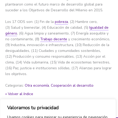
plantearon como el futuro marco de desarrollo global para
suceder a los Objetivos de Desarrollo del Milenio en 2015.
Los 17 ODS son: (1) Fin de la
pobreza
, (2) Hambre cero,
(3) Salud y bienestar, (4) Educación de calidad, (5)
Igualdad de
género
, (6) Agua limpia y saneamiento, (7) Energía asequible y
no contaminante, (8)
Trabajo decente
y crecimiento económico,
(9) Industria, innovación e infraestructura, (10) Reducción de la
desigualdades, (11) Ciudades y comunidades sostenibles,
(12) Producción y consumo responsables, (13) Acción por el
clima, (14) Vida submarina, (15) Vida de ecosistemas terrestres,
(16) Paz, justicia e instituciones sólidas, (17) Alianzas para lograr
los objetivos.
Categorias:
Otra economía
,
Cooperación al desarrollo
« Volver al índice
Valoramos tu privacidad
←
Item del glosario anterior
Item del glosario siguiente
→
Usamos cookies para mejorar su experiencia de navegación,