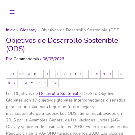
Ir
al
contenido
Inicio
Glossary
Objetivos de Desarrollo Sostenible (ODS)
Objetivos de Desarrollo Sostenible
(ODS)
Por
Commonomia
/
06/05/2023
TODO
0-9
A
B
C
D
E
F
G
H
I
J
K
L
M
N
O
P
Q
R
S
T
U
V
W
X
Y
Z
Los Objetivos de
Desarrollo Sostenible
(ODS) u Objetivos
Globales son 17 objetivos globales interconectados diseñados
para ser un «plan para lograr un futuro mejor y
más sostenible para todos».​ Los ODS fueron establecidos en
2015 por la Asamblea General de las Naciones Unidas (AG-
ONU) y se pretende alcanzarlos en 2030. Están incluidos en una
Resolución de la AG-ONU llamada Agenda 2030. Los ODS se