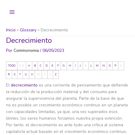
Ir
al
contenido
Inicio
Glossary
Decrecimiento
Decrecimiento
Por
Commonomia
/
06/05/2023
TODO
0-9
A
B
C
D
E
F
G
H
I
J
K
L
M
N
O
P
Q
R
S
T
U
V
W
X
Y
Z
El
decrecimiento
es una corriente de pensamiento que defiende
la reducción de la producción material y del consumo para
asegurar la supervivencia del planeta. Parte de la base de que
no es posible un crecimiento económico continuo en un planeta
con capacidades limitadas, ya que, una vez superados esos
límites, los seres humanos forzamos nuestra propia extinción.
Por tanto, el decrecimiento es ante todo una crítica al sistema
capitalista actual basado en el crecimiento económico continuo,