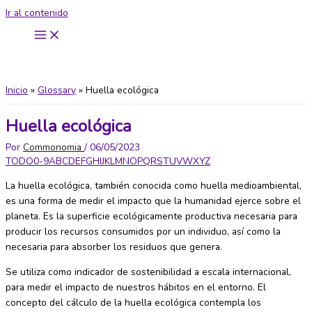
Ir al contenido
Inicio
Glossary
Huella ecológica
Huella ecológica
Por
Commonomia
/
06/05/2023
TODO
0-9
A
B
C
D
E
F
G
H
I
J
K
L
M
N
O
P
Q
R
S
T
U
V
W
X
Y
Z
La huella ecológica, también conocida como huella medioambiental,
es una forma de medir el impacto que la humanidad ejerce sobre el
planeta. Es la superficie ecológicamente productiva necesaria para
producir los recursos consumidos por un individuo, así como la
necesaria para absorber los residuos que genera.
Se utiliza como indicador de sostenibilidad a escala internacional,
para medir el impacto de nuestros hábitos en el entorno. El
concepto del cálculo de la huella ecológica contempla los