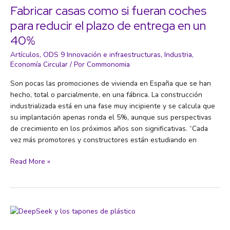
la
Fabricar casas como si fueran coches
Mejor
para reducir el plazo de entrega en un
Película
40%
Animada:
‘Flow’,
Artículos
,
ODS 9 Innovación e infraestructuras
,
Industria
,
la
Economía Circular
/ Por
Commonomia
película
Son pocas las promociones de vivienda en España que se han
sin
hecho, total o parcialmente, en una fábrica. La construcción
diálogos
industrializada está en una fase muy incipiente y se calcula que
desarrollada
su implantación apenas ronda el 5%, aunque sus perspectivas
con
de crecimiento en los próximos años son significativas. “Cada
Blender
vez más promotores y constructores están estudiando en
Fabricar
Read More »
casas
como
si
fueran
coches
para