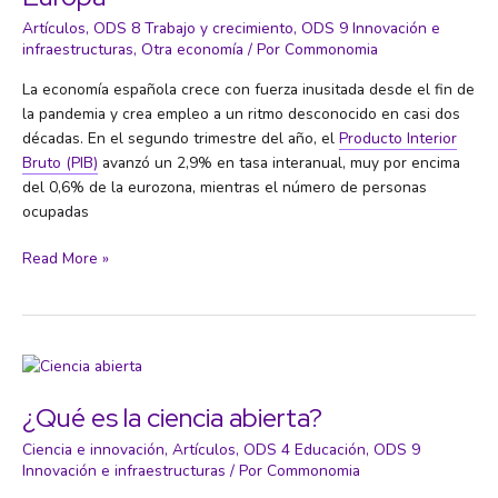
Artículos
,
ODS 8 Trabajo y crecimiento
,
ODS 9 Innovación e
infraestructuras
,
Otra economía
/ Por
Commonomia
La economía española crece con fuerza inusitada desde el fin de
la pandemia y crea empleo a un ritmo desconocido en casi dos
décadas. En el segundo trimestre del año, el
Producto Interior
Bruto (PIB)
avanzó un 2,9% en tasa interanual, muy por encima
del 0,6% de la eurozona, mientras el número de personas
ocupadas
Un
Read More »
lastre
para
la
convergencia
con
Europa
¿Qué es la ciencia abierta?
Ciencia e innovación
,
Artículos
,
ODS 4 Educación
,
ODS 9
Innovación e infraestructuras
/ Por
Commonomia