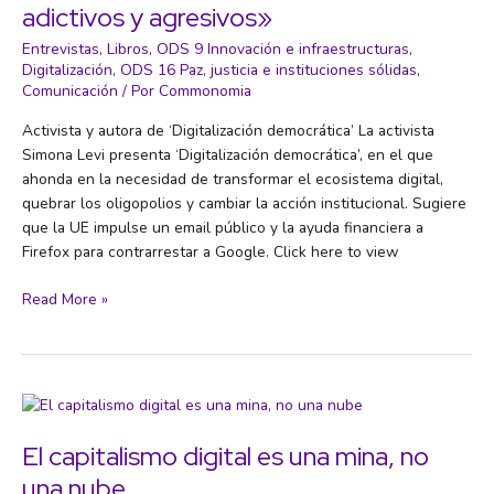
adictivos y agresivos»
Entrevistas
,
Libros
,
ODS 9 Innovación e infraestructuras
,
Digitalización
,
ODS 16 Paz, justicia e instituciones sólidas
,
Comunicación
/ Por
Commonomia
Activista y autora de ‘Digitalización democrática’ La activista
Simona Levi presenta ‘Digitalización democrática’, en el que
ahonda en la necesidad de transformar el ecosistema digital,
quebrar los oligopolios y cambiar la acción institucional. Sugiere
que la UE impulse un email público y la ayuda financiera a
Firefox para contrarrestar a Google. Click here to view
«Internet
Read More »
no
es
tóxico,
lo
son
las
El capitalismo digital es una mina, no
grandes
una nube
productoras