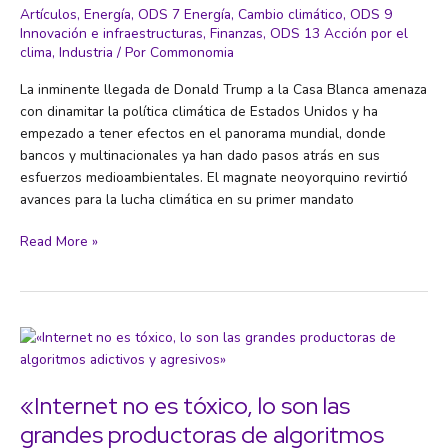
Artículos
,
Energía
,
ODS 7 Energía
,
Cambio climático
,
ODS 9
Innovación e infraestructuras
,
Finanzas
,
ODS 13 Acción por el
clima
,
Industria
/ Por
Commonomia
La inminente llegada de Donald Trump a la Casa Blanca amenaza
con dinamitar la política climática de Estados Unidos y ha
empezado a tener efectos en el panorama mundial, donde
bancos y multinacionales ya han dado pasos atrás en sus
esfuerzos medioambientales. El magnate neoyorquino revirtió
avances para la lucha climática en su primer mandato
El
Read More »
‘efecto
Trump’
ya
golpea
los
esfuerzos
climáticos
«Internet no es tóxico, lo son las
grandes productoras de algoritmos