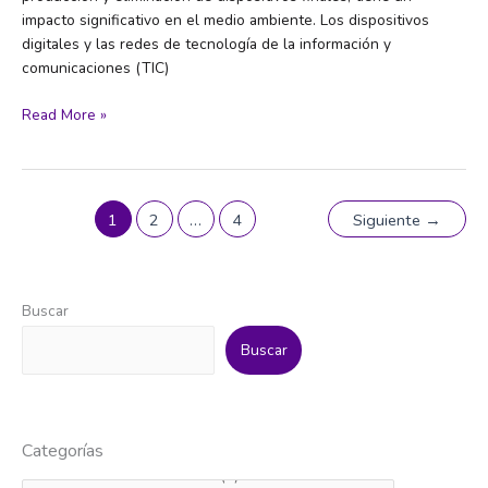
impacto significativo en el medio ambiente. Los dispositivos
digitales y las redes de tecnología de la información y
comunicaciones (TIC)
Informe
Read More »
sobre
la
economía
digital
1
2
…
4
Siguiente
→
2024
Buscar
Buscar
Categorías