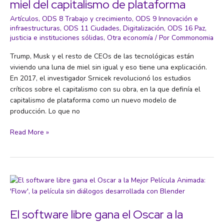
miel del capitalismo de plataforma
Artículos
,
ODS 8 Trabajo y crecimiento
,
ODS 9 Innovación e
infraestructuras
,
ODS 11 Ciudades
,
Digitalización
,
ODS 16 Paz,
justicia e instituciones sólidas
,
Otra economía
/ Por
Commonomia
Trump, Musk y el resto de CEOs de las tecnológicas están
viviendo una luna de miel sin igual y eso tiene una explicación.
En 2017, el investigador Srnicek revolucionó los estudios
críticos sobre el capitalismo con su obra, en la que definía el
capitalismo de plataforma como un nuevo modelo de
producción. Lo que no
Capitalismo
Read More »
Trump,
Musk
y
la
luna
de
miel
El software libre gana el Oscar a la
del