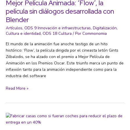
Mejor Película Animada: ‘Flow’, la
capitalismo
película sin diálogos desarrollada con
de
plataforma
Blender
Artículos
,
ODS 9 Innovación e infraestructuras
,
Digitalización
,
Cultura e identidad
,
ODS 18 Cultura
/ Por
Commonomia
El mundo de la animación fue anoche testigo de un hito
histórico: ‘Flow’, la película dirigida por el cineasta letón Gints
Zilbalodis, se ha alzado con el premio a Mejor Película de
Animación en los Premios Oscar. Este triunfo marca un punto de
inflexión tanto para la animación independiente como para la
industria del software
El
Read More »
software
libre
gana
el
Oscar
a