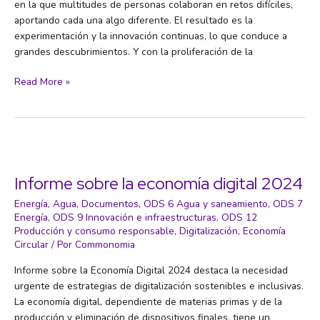
en la que multitudes de personas colaboran en retos difíciles,
aportando cada una algo diferente. El resultado es la
experimentación y la innovación continuas, lo que conduce a
grandes descubrimientos. Y con la proliferación de la
La
Read More »
inteligencia
colectiva
y
el
bien
común
Informe sobre la economía digital 2024
Energía
,
Agua
,
Documentos
,
ODS 6 Agua y saneamiento
,
ODS 7
Energía
,
ODS 9 Innovación e infraestructuras
,
ODS 12
Producción y consumo responsable
,
Digitalización
,
Economía
Circular
/ Por
Commonomia
Informe sobre la Economía Digital 2024 destaca la necesidad
urgente de estrategias de digitalización sostenibles e inclusivas.
La economía digital, dependiente de materias primas y de la
producción y eliminación de dispositivos finales, tiene un