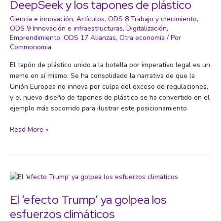
DeepSeek y los tapones de plástico
reducir
Ciencia e innovación
,
Artículos
,
ODS 8 Trabajo y crecimiento
,
el
ODS 9 Innovación e infraestructuras
,
Digitalización
,
plazo
Emprendimiento
,
ODS 17 Alianzas
,
Otra economía
/ Por
de
Commonomia
entrega
en
El tapón de plástico unido a la botella por imperativo legal es un
un
meme en sí mismo. Se ha consolidado la narrativa de que la
40%
Unión Europea no innova por culpa del exceso de regulaciones,
y el nuevo diseño de tapones de plástico se ha convertido en el
ejemplo más socorrido para ilustrar este posicionamiento
DeepSeek
Read More »
y
los
tapones
de
plástico
El ‘efecto Trump’ ya golpea los
esfuerzos climáticos