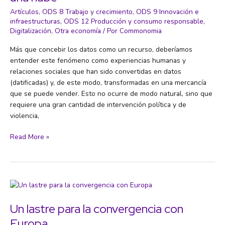
de
Artículos
,
ODS 8 Trabajo y crecimiento
,
ODS 9 Innovación e
algoritmos
infraestructuras
,
ODS 12 Producción y consumo responsable
,
Digitalización
,
Otra economía
/ Por
Commonomia
adictivos
y
Más que concebir los datos como un recurso, deberíamos
agresivos»
entender este fenómeno como experiencias humanas y
relaciones sociales que han sido convertidas en datos
(datificadas) y, de este modo, transformadas en una mercancía
que se puede vender. Esto no ocurre de modo natural, sino que
requiere una gran cantidad de intervención política y de
violencia,
El
Read More »
capitalismo
digital
es
una
mina,
no
Un lastre para la convergencia con
una
Europa
nube