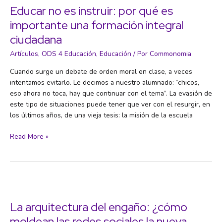
son
Educar no es instruir: por qué es
solo
importante una formación integral
trampas
ciudadana
de atención
Artículos
,
ODS 4 Educación
,
Educación
/ Por
Commonomia
Cuando surge un debate de orden moral en clase, a veces
intentamos evitarlo. Le decimos a nuestro alumnado: “chicos,
eso ahora no toca, hay que continuar con el tema”. La evasión de
este tipo de situaciones puede tener que ver con el resurgir, en
los últimos años, de una vieja tesis: la misión de la escuela
Educar
Read More »
no
es
instruir:
por
qué
es
La arquitectura del engaño: ¿cómo
importante
moldean las redes sociales la nueva