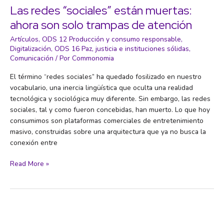
es
Las redes “sociales” están muertas:
posible
ahora son solo trampas de atención
«un
alto
Artículos
,
ODS 12 Producción y consumo responsable
,
Digitalización
,
ODS 16 Paz, justicia e instituciones sólidas
,
grado
Comunicación
/ Por
Commonomia
de
bienestar»
El término “redes sociales” ha quedado fosilizado en nuestro
sin
vocabulario, una inercia lingüística que oculta una realidad
crecimiento
tecnológica y sociológica muy diferente. Sin embargo, las redes
económico
sociales, tal y como fueron concebidas, han muerto. Lo que hoy
consumimos son plataformas comerciales de entretenimiento
masivo, construidas sobre una arquitectura que ya no busca la
conexión entre
Las
Read More »
redes
“sociales”
están
muertas:
ahora