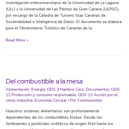
investigación interuniversitario de la Universidad de La Laguna
(ULL) y la Universidad de Las Palmas de Gran Canaria (ULPGC),
por encargo de la Cátedra de Turismo Islas Canarias de
Sostenibilidad e Inteligencia de Datos. El documento se elabora
para el Observatorio Turístico de Canarias de la
Sostenibilidad
Read More »
del
turismo
en
Canarias.
Informe
2024
Del combustible a la mesa
Alimentación
,
Energía
,
ODS 2 Hambre Cero
,
Documentos
,
ODS
12 Producción y consumo responsable
,
ODS 13 Acción por el
clima
,
Industria
,
Economía Circular
/ Por
Commonomia
Nuestros sistemas alimentarios son profundamente
dependientes de los combustibles fósiles. Desde los
fertilizantes y pesticidas sintéticos de origen fósil hasta los