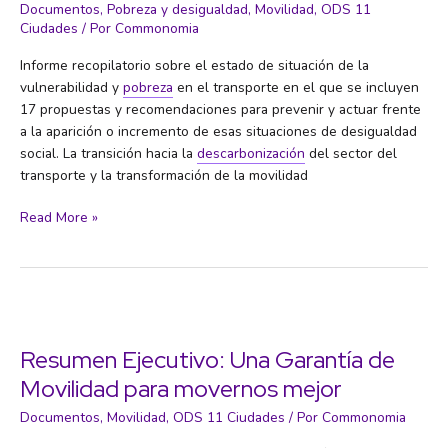
Documentos
,
Pobreza y desigualdad
,
Movilidad
,
ODS 11
clave
Ciudades
/ Por
Commonomia
Informe recopilatorio sobre el estado de situación de la
vulnerabilidad y
pobreza
en el transporte en el que se incluyen
17 propuestas y recomendaciones para prevenir y actuar frente
a la aparición o incremento de esas situaciones de desigualdad
social. La transición hacia la
descarbonización
del sector del
transporte y la transformación de la movilidad
Vulnerabilidad
Read More »
y
pobreza
en
el
transporte
en
Resumen Ejecutivo: Una Garantía de
España
Movilidad para movernos mejor
Documentos
,
Movilidad
,
ODS 11 Ciudades
/ Por
Commonomia