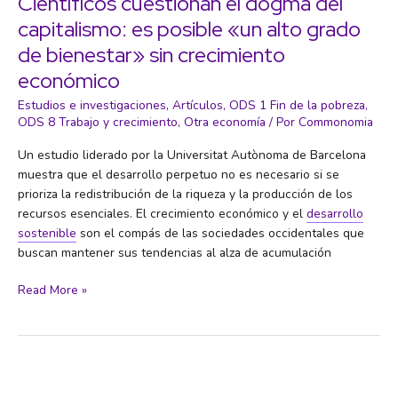
Científicos cuestionan el dogma del
de
capitalismo: es posible «un alto grado
otra
de bienestar» sin crecimiento
forma
económico
Estudios e investigaciones
,
Artículos
,
ODS 1 Fin de la pobreza
,
ODS 8 Trabajo y crecimiento
,
Otra economía
/ Por
Commonomia
Un estudio liderado por la Universitat Autònoma de Barcelona
muestra que el desarrollo perpetuo no es necesario si se
prioriza la redistribución de la riqueza y la producción de los
recursos esenciales. El crecimiento económico y el
desarrollo
sostenible
son el compás de las sociedades occidentales que
buscan mantener sus tendencias al alza de acumulación
Científicos
Read More »
cuestionan
el
dogma
del
capitalismo: