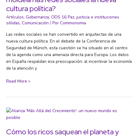
una
cultura política?
formación
integral
Artículos
,
Gobernanza
,
ODS 16 Paz, justicia e instituciones
ciudadana
sólidas
,
Comunicación
/ Por
Commonomia
Las redes sociales se han convertido en arquitectas de una
nueva cultura política. En el debate de la Conferencia de
Seguridad de Múnich, esta cuestión se ha situado en el centro
de la agenda como una amenaza directa para Europa. Los datos
en España respaldan esa preocupación: al incentivar la economía
de la atención y
La
Read More »
arquitectura
del
engaño:
¿cómo
moldean
las
redes
Cómo los ricos saquean el planeta y
sociales