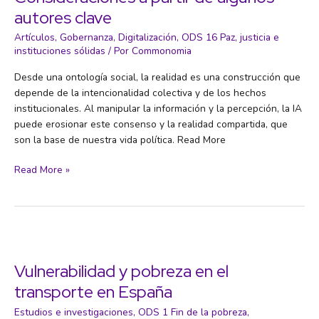
autores clave
Artículos
,
Gobernanza
,
Digitalización
,
ODS 16 Paz, justicia e
instituciones sólidas
/ Por
Commonomia
Desde una ontología social, la realidad es una construcción que
depende de la intencionalidad colectiva y de los hechos
institucionales. Al manipular la información y la percepción, la IA
puede erosionar este consenso y la realidad compartida, que
son la base de nuestra vida política. Read More
Realidad,
Read More »
IA
y
democracia:
Consideraciones
a
partir
Vulnerabilidad y pobreza en el
de
transporte en España
algunos
autores
Estudios e investigaciones
,
ODS 1 Fin de la pobreza
,