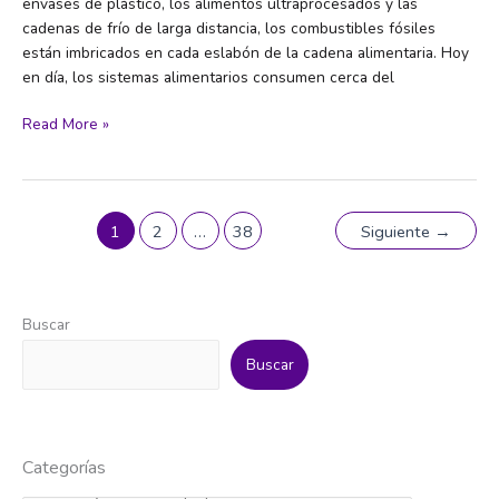
envases de plástico, los alimentos ultraprocesados y las
cadenas de frío de larga distancia, los combustibles fósiles
están imbricados en cada eslabón de la cadena alimentaria. Hoy
en día, los sistemas alimentarios consumen cerca del
Del
Read More »
combustible
a
la
mesa
1
2
…
38
Siguiente
→
Buscar
Buscar
Categorías