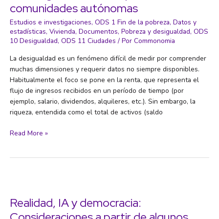
comunidades autónomas
pueden
hacer
Estudios e investigaciones
,
ODS 1 Fin de la pobreza
,
Datos y
estadísticas
,
Vivienda
,
Documentos
,
Pobreza y desigualdad
,
ODS
los
10 Desigualdad
,
ODS 11 Ciudades
/ Por
Commonomia
gobiernos
para
La desigualdad es un fenómeno difícil de medir por comprender
evitar
muchas dimensiones y requerir datos no siempre disponibles.
el
Habitualmente el foco se pone en la renta, que representa el
desastre
flujo de ingresos recibidos en un período de tiempo (por
climático
ejemplo, salario, dividendos, alquileres, etc.). Sin embargo, la
riqueza, entendida como el total de activos (saldo
La
Read More »
desigualdad
de
la
riqueza
entre
comunidades
Realidad, IA y democracia:
autónomas
Consideraciones a partir de algunos