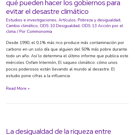
qué pueden hacer los gobiernos para
la
evitar el desastre climático
nueva
cultura
Estudios e investigaciones
,
Artículos
,
Pobreza y desigualdad
,
política?
Cambio climático
,
ODS 10 Desigualdad
,
ODS 13 Acción por el
clima
/ Por
Commonomia
Desde 1990, el 0,1% más rico produce más contaminación por
carbono en un solo día que alguien del 50% más pobre durante
todo un año. Así lo determina el último informe que publica este
miércoles Oxfam Intermón, El saqueo climático: cómo unos
pocos poderosos están llevando al mundo al desastre. El
estudio pone cifras a la influencia
Cómo
Read More »
los
ricos
saquean
el
planeta
y
La desigualdad de la riqueza entre
qué