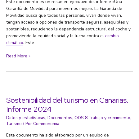
Este documento es un resumen ejecutivo del informe «Una
Garantía de Movilidad para movernos mejor». La Garantía de
Movilidad busca que todas las personas, vivan donde vivan,
tengan acceso a opciones de transporte seguras, asequibles y
sostenibles, reduciendo la dependencia estructural del coche y
promoviendo la equidad social y la lucha contra el
cambio
climático
. Este
Resumen
Read More »
Ejecutivo:
Una
Garantía
de
Movilidad
para
Sostenibilidad del turismo en Canarias.
movernos
Informe 2024
mejor
Datos y estadísticas
,
Documentos
,
ODS 8 Trabajo y crecimiento
,
Turismo
/ Por
Commonomia
Este documento ha sido elaborado por un equipo de