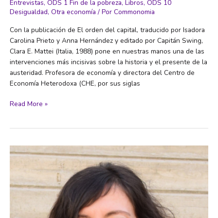
Entrevistas
,
ODS 1 Fin de la pobreza
,
Libros
,
ODS 10
Desigualdad
,
Otra economía
/ Por
Commonomia
Con la publicación de El orden del capital, traducido por Isadora
Carolina Prieto y Anna Hernández y editado por Capitán Swing,
Clara E. Mattei (Italia, 1988) pone en nuestras manos una de las
intervenciones más incisivas sobre la historia y el presente de la
austeridad. Profesora de economía y directora del Centro de
Economía Heterodoxa (CHE, por sus siglas
“La
Read More »
austeridad
sirve
para
disciplinar
a
la
clase
trabajadora”