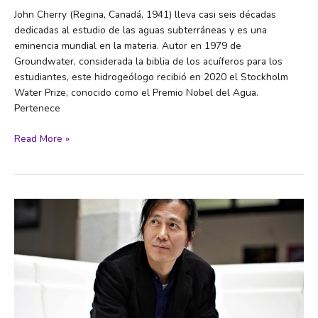
John Cherry (Regina, Canadá, 1941) lleva casi seis décadas
dedicadas al estudio de las aguas subterráneas y es una
eminencia mundial en la materia. Autor en 1979 de
Groundwater, considerada la biblia de los acuíferos para los
estudiantes, este hidrogeólogo recibió en 2020 el Stockholm
Water Prize, conocido como el Premio Nobel del Agua.
Pertenece
John
Read More »
Cherry,
‘Premio
Nobel
del
Agua’:
“Hay
países
que
secan
sus
acuíferos