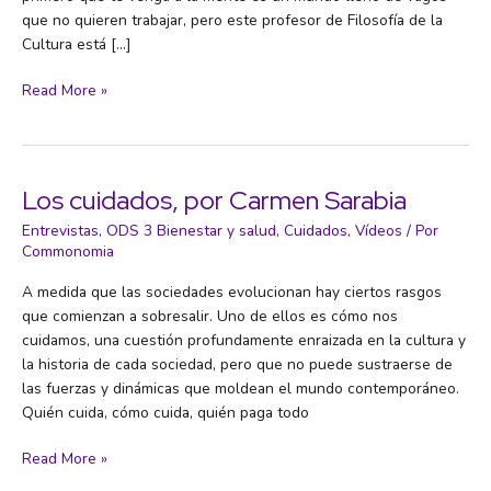
que no quieren trabajar, pero este profesor de Filosofía de la
Cultura está […]
Juan
Read More »
Evaristo,
filósofo:
“La
libertad
Los cuidados, por Carmen Sarabia
tiene
Entrevistas
,
ODS 3 Bienestar y salud
,
Cuidados
,
Vídeos
/ Por
que
Commonomia
ver
con
A medida que las sociedades evolucionan hay ciertos rasgos
descansar
que comienzan a sobresalir. Uno de ellos es cómo nos
a
cuidamos, una cuestión profundamente enraizada en la cultura y
pierna
la historia de cada sociedad, pero que no puede sustraerse de
suelta
las fuerzas y dinámicas que moldean el mundo contemporáneo.
y
Quién cuida, cómo cuida, quién paga todo
no
con
Los
Read More »
moverse
cuidados,