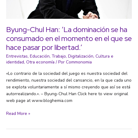
con
el
riego
y
Byung-Chul Han: ‘La dominación se ha
van
consumado en el momento en el que se
directos
al
hace pasar por libertad.’
desastre”
Entrevistas
,
Educación
,
Trabajo
,
Digitalización
,
Cultura e
identidad
,
Otra economía
/ Por
Commonomia
«Lo contrario de la sociedad del juego es nuestra sociedad del
rendimiento, nuestra sociedad del cansancio, en la que cada uno
se explota voluntariamente a sí mismo creyendo que así se está
autorrealizando.». – Byung-Chul Han Click here to view original
web page at www.bloghemia.com
Byung-
Read More »
Chul
Han:
‘La