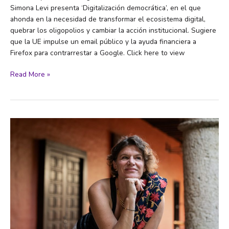
Simona Levi presenta ‘Digitalización democrática’, en el que
ahonda en la necesidad de transformar el ecosistema digital,
quebrar los oligopolios y cambiar la acción institucional. Sugiere
que la UE impulse un email público y la ayuda financiera a
Firefox para contrarrestar a Google. Click here to view
«Internet
Read More »
no
es
tóxico,
lo
son
las
grandes
productoras
de
algoritmos
adictivos
y
agresivos»