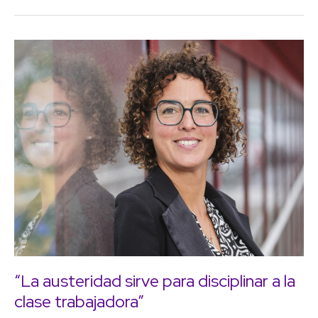
como
por
pollos
Carmen
sin
Sarabia
cabeza”
“La austeridad sirve para disciplinar a la
clase trabajadora”