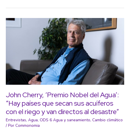
economista:
“El
Estado
no
debe
corregir
los
mercados,
debe
formarlos”
John Cherry, ‘Premio Nobel del Agua’:
“Hay países que secan sus acuíferos
con el riego y van directos al desastre”
Entrevistas
,
Agua
,
ODS 6 Agua y saneamiento
,
Cambio climático
/ Por
Commonomia