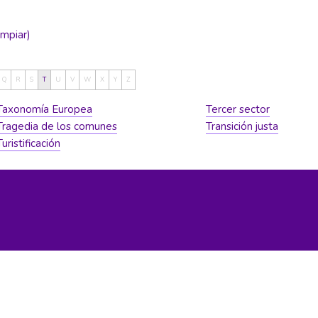
limpiar)
Q
R
S
T
U
V
W
X
Y
Z
Taxonomía Europea
Tercer sector
Tragedia de los comunes
Transición justa
Turistificación