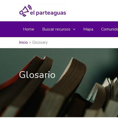
Ir
al
contenido
Home
Buscar recursos
Mapa
Comunid
Inicio
Glossary
Glosario