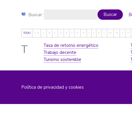
Buscar
Buscar:
(
TODO
0-9
A
B
C
D
E
F
G
H
I
J
K
L
M
N
O
P
T
Tasa de retorno energético
Trabajo decente
Turismo sostenible
Política de privacidad y cookies