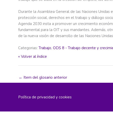
Durante la Asamblea General de las Naciones Unidas en
protección social, derechos en el trabajo y diálogo so
Agenda 2030 insta a promover un crecimiento económico
fundamental para la OIT y sus mandantes. Además, otr
de la nueva visión de desarrollo de las Naciones Unidas
Categorias:
Trabajo
,
ODS 8 - Trabajo decente y crecimi
« Volver al índice
←
Item del glosario anterior
Política de privacidad y cookies