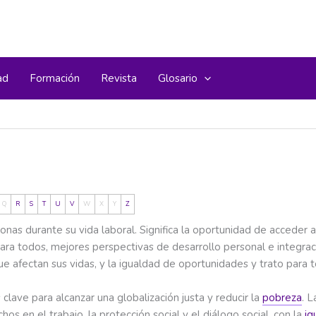
ad
Formación
Revista
Glosario
Q
R
S
T
U
V
W
X
Y
Z
sonas durante su vida laboral. Significa la oportunidad de acceder
para todos, mejores perspectivas de desarrollo personal e integraci
que afectan sus vidas, y la igualdad de oportunidades y trato para
clave para alcanzar una globalización justa y reducir la
pobreza
. 
os en el trabajo, la protección social y el diálogo social, con la
ig