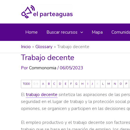
Ir
al
contenido
Home
Buscar recursos
Mapa
Comunid
Inicio
Glossary
Trabajo decente
Trabajo decente
Por
Commonomia
/
06/05/2023
TODO
0-9
A
B
C
D
E
F
G
H
I
J
K
L
M
N
O
P
El
trabajo decente
sintetiza las aspiraciones de las per
seguridad en el lugar de trabajo y la protección social 
opiniones, se organicen y participen en las decisiones 
El empleo productivo y el trabajo decente son factores 
trabajo que se basa en la creación de empleo, los derech