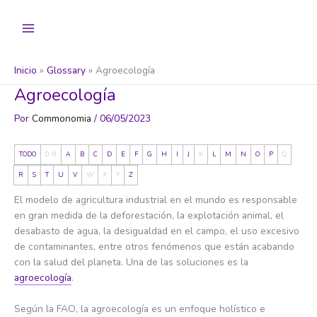
Ir
al
contenido
Inicio
Glossary
Agroecología
Agroecología
Por
Commonomia
/
06/05/2023
TODO
0-9
A
B
C
D
E
F
G
H
I
J
K
L
M
N
O
P
Q
R
S
T
U
V
W
X
Y
Z
El modelo de agricultura industrial en el mundo es responsable
en gran medida de la deforestación, la explotación animal, el
desabasto de agua, la desigualdad en el campo, el uso excesivo
de contaminantes, entre otros fenómenos que están acabando
con la salud del planeta. Una de las soluciones es la
agroecología
.
Según la FAO, la agroecología es un enfoque holístico e