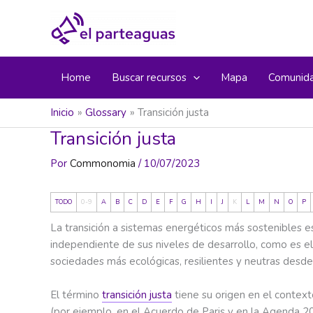
Ir
al
contenido
Home
Buscar recursos
Mapa
Comunid
Inicio
Glossary
Transición justa
Transición justa
Por
Commonomia
/
10/07/2023
TODO
0-9
A
B
C
D
E
F
G
H
I
J
K
L
M
N
O
P
La transición a sistemas energéticos más sostenibles 
independiente de sus niveles de desarrollo, como es e
sociedades más ecológicas, resilientes y neutras desde
El término
transición justa
tiene su origen en el contex
(por ejemplo, en el Acuerdo de Paris y en la Agenda 2