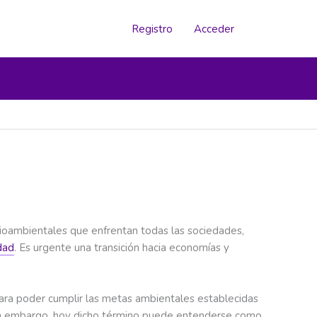
Registro
Acceder
dioambientales que enfrentan todas las sociedades,
dad
. Es urgente una transición hacia economías y
para poder cumplir las metas ambientales establecidas
 Sin embargo, hoy dicho término puede entenderse como