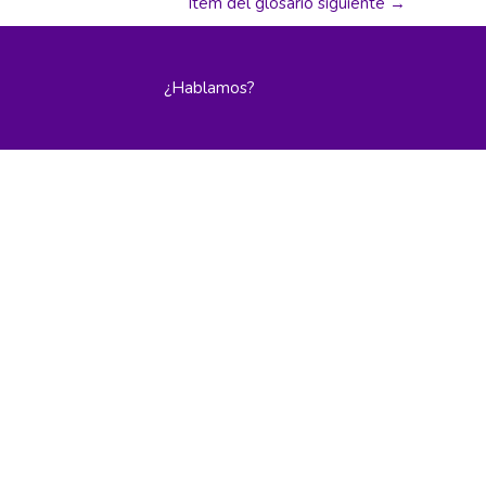
Item del glosario siguiente
→
¿Hablamos?