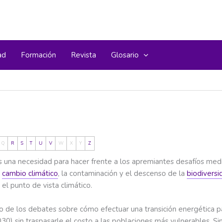
ad
Formación
Revista
Glosario
Q
R
S
T
U
V
W
X
Y
Z
es una necesidad para hacer frente a los apremiantes desafíos me
l
cambio climático
, la contaminación y el descenso de la
biodiversi
 el punto de vista climático.
to de los debates sobre cómo efectuar una transición energética 
030) sin traspasarle el costo a las poblaciones más vulnerables.