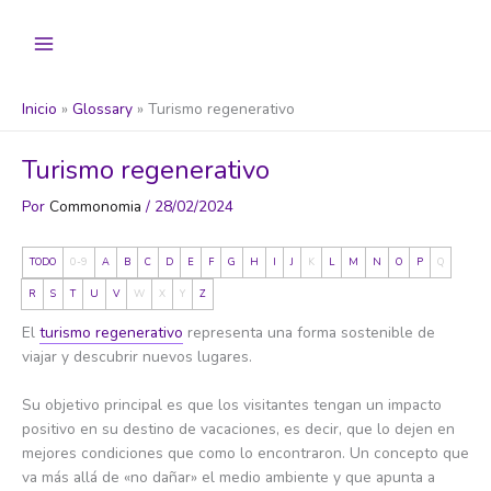
Ir
al
contenido
Inicio
Glossary
Turismo regenerativo
Turismo regenerativo
Por
Commonomia
/
28/02/2024
TODO
0-9
A
B
C
D
E
F
G
H
I
J
K
L
M
N
O
P
Q
R
S
T
U
V
W
X
Y
Z
El
turismo regenerativo
representa una forma sostenible de
viajar y descubrir nuevos lugares.
Su objetivo principal es que los visitantes tengan un impacto
positivo en su destino de vacaciones, es decir, que lo dejen en
mejores condiciones que como lo encontraron. Un concepto que
va más allá de «no dañar» el medio ambiente y que apunta a