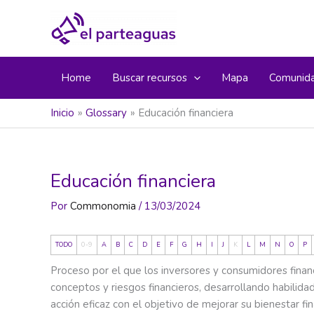
Ir
al
contenido
Home
Buscar recursos
Mapa
Comunid
Inicio
Glossary
Educación financiera
Educación financiera
Por
Commonomia
/
13/03/2024
TODO
0-9
A
B
C
D
E
F
G
H
I
J
K
L
M
N
O
P
Proceso por el que los inversores y consumidores fina
conceptos y riesgos financieros, desarrollando habilidad
acción eficaz con el objetivo de mejorar su bienestar fin