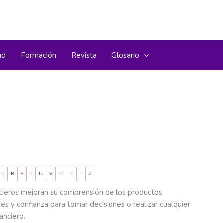
ad
Formación
Revista
Glosario
Q
R
S
T
U
V
W
X
Y
Z
ncieros mejoran su comprensión de los productos,
es y confianza para tomar decisiones o realizar cualquier
anciero.