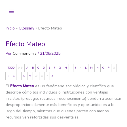
Ir
al
contenido
Inicio
Glossary
Efecto Mateo
Efecto Mateo
Por
Commonomia
/
21/08/2025
TODO
0-9
A
B
C
D
E
F
G
H
I
J
K
L
M
N
O
P
Q
R
S
T
U
V
W
X
Y
Z
El
Efecto Mateo
es un fenómeno sociológico y científico que
describe cómo los individuos o instituciones con ventajas
iniciales (prestigio, recursos, reconocimiento) tienden a acumular
desproporcionadamente más beneficios y oportunidades a lo
largo del tiempo, mientras que quienes parten con menos
recursos ven reforzadas sus desventajas.