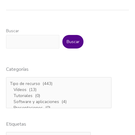
expertos
imaginan
la
ciudad
poscovid
Buscar
Buscar
Categorías
Etiquetas