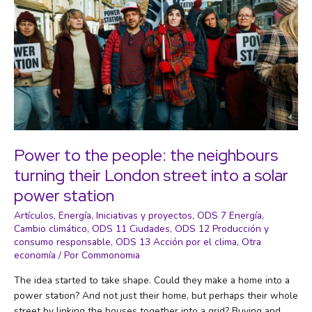
Power to the people: the neighbours
turning their London street into a solar
power station
Artículos
,
Energía
,
Iniciativas y proyectos
,
ODS 7 Energía
,
Cambio climático
,
ODS 11 Ciudades
,
ODS 12 Producción y
consumo responsable
,
ODS 13 Acción por el clima
,
Otra
economía
/ Por
Commonomia
The idea started to take shape. Could they make a home into a
power station? And not just their home, but perhaps their whole
street by linking the houses together into a grid? Buying and