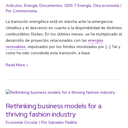
Artículos
,
Energía
,
Documentos
,
ODS 7 Energía
,
Otra economía
/
Por
Commonomia
La transición energética está en marcha ante la emergencia
climática y el descenso en cuanto a la disponibilidad de distintos
combustibles fósiles. En los últimos meses, se ha multiplicado el
desarrollo de proyectos relacionados con las
energías
renovables
, impulsados por los fondos movilizados por […] Tal y
como ha sido concebida esta transición, a base
7
Read More »
recursos
interesantes
para
impulsar
la
transición
Rethinking business models for a
energética
thriving fashion industry
desde
la
Economía Circular
/ Por
Salvador Padilla
ciudadanía