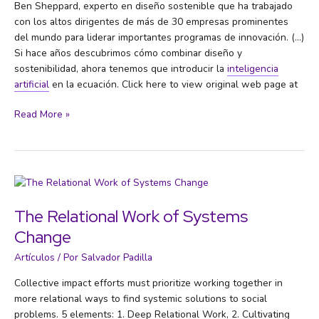
Ben Sheppard, experto en diseño sostenible que ha trabajado
con los altos dirigentes de más de 30 empresas prominentes
del mundo para liderar importantes programas de innovación. (…)
Si hace años descubrimos cómo combinar diseño y
sostenibilidad, ahora tenemos que introducir la
inteligencia
artificial
en la ecuación. Click here to view original web page at
«El
Read More »
capitalismo
puede
cambiar
si
es
para
The Relational Work of Systems
ser
Change
compatible
con
Artículos
/ Por
Salvador Padilla
un
Collective impact efforts must prioritize working together in
futuro
more relational ways to find systemic solutions to social
sostenible»
problems. 5 elements: 1. Deep Relational Work, 2. Cultivating