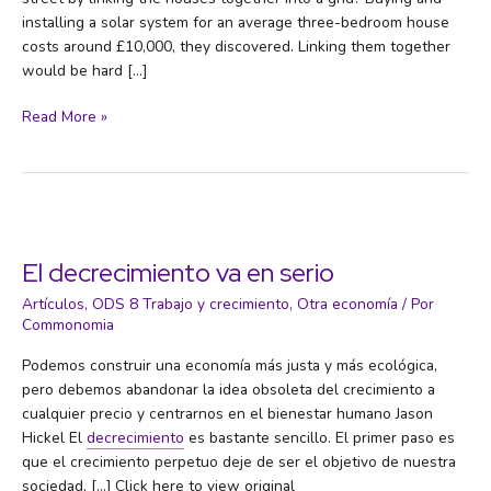
installing a solar system for an average three-bedroom house
costs around £10,000, they discovered. Linking them together
would be hard […]
Power
Read More »
to
the
people:
the
neighbours
turning
El decrecimiento va en serio
their
Artículos
,
ODS 8 Trabajo y crecimiento
,
Otra economía
/ Por
London
Commonomia
street
into
Podemos construir una economía más justa y más ecológica,
a
pero debemos abandonar la idea obsoleta del crecimiento a
solar
cualquier precio y centrarnos en el bienestar humano Jason
power
Hickel El
decrecimiento
es bastante sencillo. El primer paso es
station
que el crecimiento perpetuo deje de ser el objetivo de nuestra
sociedad, […] Click here to view original