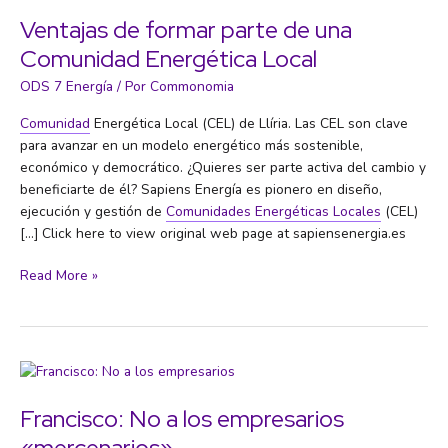
unen
Ventajas de formar parte de una
en
Comunidad Energética Local
la
primera
ODS 7 Energía
/ Por
Commonomia
plataforma
Comunidad
Energética Local (CEL) de Llíria. Las CEL son clave
de
para avanzar en un modelo energético más sostenible,
movilidad
económico y democrático. ¿Quieres ser parte activa del cambio y
urbana
beneficiarte de él? Sapiens Energía es pionero en diseño,
ejecución y gestión de
Comunidades Energéticas Locales
(CEL)
[…] Click here to view original web page at sapiensenergia.es
Ventajas
Read More »
de
formar
parte
de
una
Comunidad
Francisco: No a los empresarios
Energética
«mercenarios»