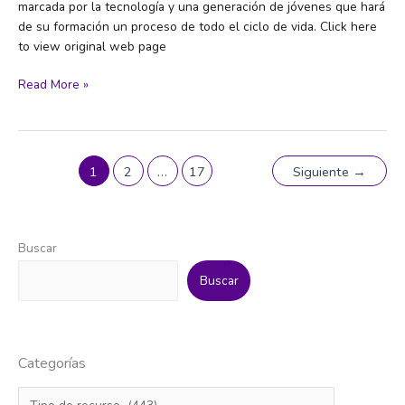
marcada por la tecnología y una generación de jóvenes que hará
de su formación un proceso de todo el ciclo de vida. Click here
to view original web page
Raquel
Read More »
Bernal
–
UniAndes:
«Vamos
1
2
…
17
Siguiente
→
hacia
una
educación
a
Buscar
lo
Buscar
largo
del
ciclo
de
Categorías
la
vida»