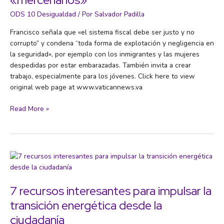
Local
ODS 10 Desigualdad
/ Por
Salvador Padilla
Francisco señala que «el sistema fiscal debe ser justo y no
corrupto” y condena “toda forma de explotación y negligencia en
la seguridad», por ejemplo con los inmigrantes y las mujeres
despedidas por estar embarazadas. También invita a crear
trabajo, especialmente para los jóvenes. Click here to view
original web page at www.vaticannews.va
Francisco:
Read More »
No
a
los
empresarios
«mercenarios»
7 recursos interesantes para impulsar la
transición energética desde la
ciudadanía