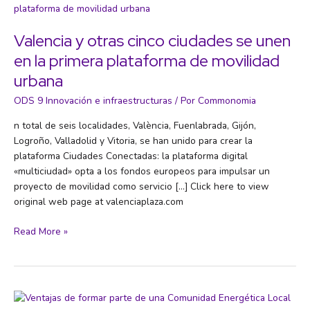
del
pequeño
comercio
Valencia y otras cinco ciudades se unen
de
en la primera plataforma de movilidad
proximidad
urbana
ODS 9 Innovación e infraestructuras
/ Por
Commonomia
n total de seis localidades, València, Fuenlabrada, Gijón,
Logroño, Valladolid y Vitoria, se han unido para crear la
plataforma Ciudades Conectadas: la plataforma digital
«multiciudad» opta a los fondos europeos para impulsar un
proyecto de movilidad como servicio […] Click here to view
original web page at valenciaplaza.com
Valencia
Read More »
y
otras
cinco
ciudades
se