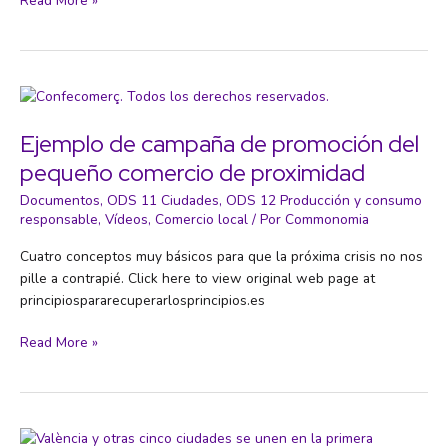
Read More »
La
Economía
Social
y
Solidaria
Ejemplo de campaña de promoción del
pequeño comercio de proximidad
Documentos
,
ODS 11 Ciudades
,
ODS 12 Producción y consumo
responsable
,
Vídeos
,
Comercio local
/ Por
Commonomia
Cuatro conceptos muy básicos para que la próxima crisis no nos
pille a contrapié. Click here to view original web page at
principiospararecuperarlosprincipios.es
Ejemplo
Read More »
de
campaña
de
promoción