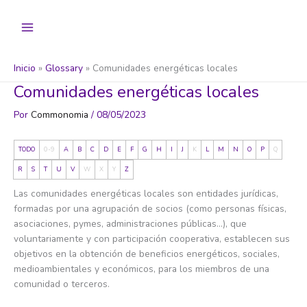
Ir
al
contenido
Inicio
Glossary
Comunidades energéticas locales
Comunidades energéticas locales
Por
Commonomia
/
08/05/2023
TODO
0-9
A
B
C
D
E
F
G
H
I
J
K
L
M
N
O
P
Q
R
S
T
U
V
W
X
Y
Z
Las comunidades energéticas locales son entidades jurídicas,
formadas por una agrupación de socios (como personas físicas,
asociaciones, pymes, administraciones públicas…), que
voluntariamente y con participación cooperativa, establecen sus
objetivos en la obtención de beneficios energéticos, sociales,
medioambientales y económicos, para los miembros de una
comunidad o terceros.