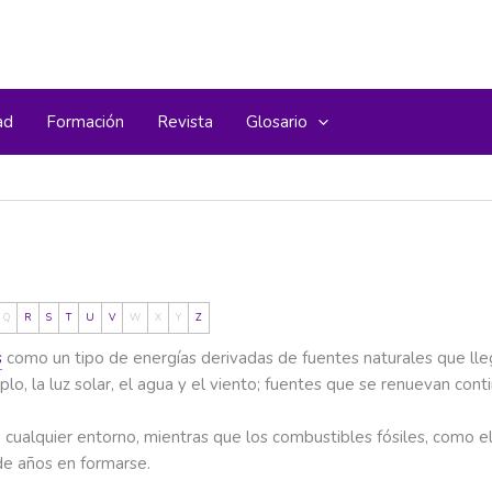
ad
Formación
Revista
Glosario
Q
R
S
T
U
V
W
X
Y
Z
s
como un tipo de energías derivadas de fuentes naturales que ll
o, la luz solar, el agua y el viento; fuentes que se renuevan con
ualquier entorno, mientras que los combustibles fósiles, como el 
de años en formarse.