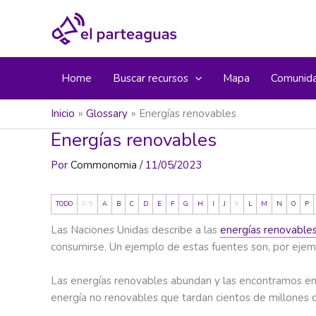
Ir
al
contenido
Home
Buscar recursos
Mapa
Comunid
Inicio
Glossary
Energías renovables
Energías renovables
Por
Commonomia
/
11/05/2023
TODO
0-9
A
B
C
D
E
F
G
H
I
J
K
L
M
N
O
P
Las Naciones Unidas describe a las
energías renovable
consumirse. Un ejemplo de estas fuentes son, por ejempl
Las energías renovables abundan y las encontramos en c
energía no renovables que tardan cientos de millones 