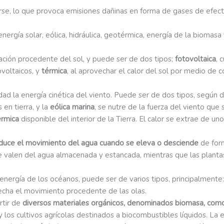
rse, lo que provoca emisiones dañinas en forma de gases de efect
ergía solar, eólica, hidráulica, geotérmica, energía de la biomasa
diación procedente del sol, y puede ser de dos tipos;
fotovoltaica
, 
ovoltaicos, y
térmica
, al aprovechar el calor del sol por medio de
cidad la energía cinética del viento. Puede ser de dos tipos, segú
 en tierra, y la
eólica marina
, se nutre de la fuerza del viento que
érmica
disponible del interior de la Tierra. El calor se extrae de 
duce el movimiento del agua cuando se eleva o desciende
de form
e valen del agua almacenada y estancada, mientras que las plantas h
 energía de los océanos, puede ser de varios tipos, principalmente
echa el movimiento procedente de las olas.
rtir de
diversos materiales orgánicos, denominados biomasa, como l
, y los cultivos agrícolas destinados a biocombustibles líquidos. L