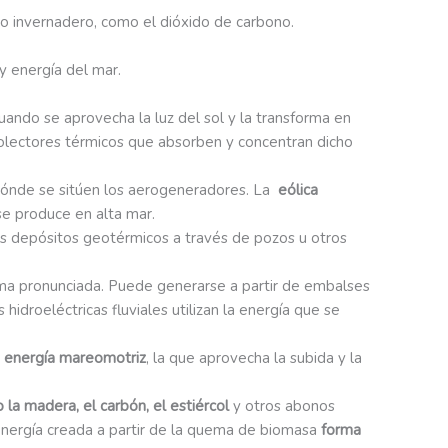
o invernadero, como el dióxido de carbono.
 y energía del mar.
cuando se aprovecha la luz del sol y la transforma en
 colectores térmicos que absorben y concentran dicho
n dónde se sitúen los aerogeneradores. La
eólica
 se produce en alta mar.
unos depósitos geotérmicos a través de pozos u otros
a pronunciada. Puede generarse a partir de embalses
idroeléctricas fluviales utilizan la energía que se
:
energía mareomotriz
, la que aprovecha la subida y la
a madera, el carbón, el estiércol
y otros abonos
a energía creada a partir de la quema de biomasa
forma