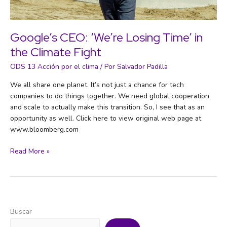
Google’s CEO: ‘We’re Losing Time’ in
the Climate Fight
ODS 13 Acción por el clima
/ Por
Salvador Padilla
We all share one planet. It’s not just a chance for tech
companies to do things together. We need global cooperation
and scale to actually make this transition. So, I see that as an
opportunity as well. Click here to view original web page at
www.bloomberg.com
Google’s
Read More »
CEO:
‘We’re
Losing
Time’
in
Buscar
the