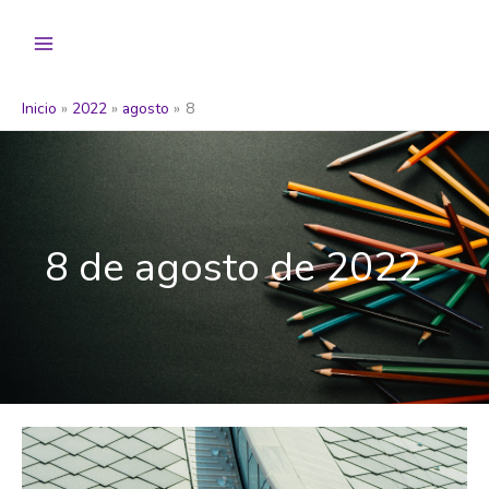
Ir
al
contenido
Inicio
2022
agosto
8
8 de agosto de 2022