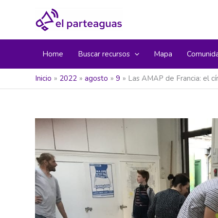
Ir
al
contenido
Home
Buscar recursos
Mapa
Comunid
Inicio
2022
agosto
9
Las AMAP de Francia: el cí