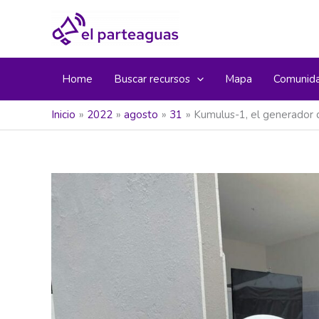
Ir
al
contenido
Home
Buscar recursos
Mapa
Comunid
Inicio
2022
agosto
31
Kumulus-1, el generador d