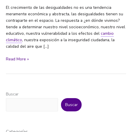
El crecimiento de las desigualdades no es una tendencia
meramente económica y abstracta, las desigualdades tienen su
contraparte en el espacio. La respuesta a ¿en dónde vivimos?
tiende a determinar nuestro nivel socioeconómico, nuestro nivel
educativo, nuestra vulnerabilidad a los efectos del
cambio
climático
, nuestra exposición a la inseguridad ciudadana, la
calidad del aire que […]
Guía
Read More »
de
intervenciones
en
espacios
públicos
Buscar
Buscar
Categorías