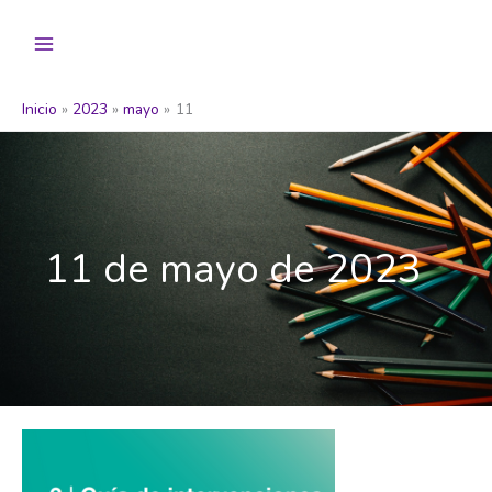
Ir
al
contenido
Inicio
2023
mayo
11
11 de mayo de 2023