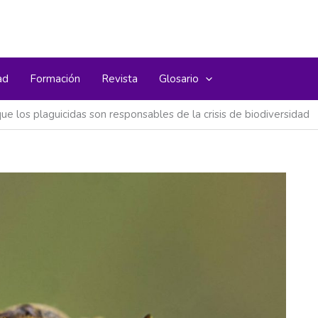
ad
Formación
Revista
Glosario
e los plaguicidas son responsables de la crisis de biodiversidad