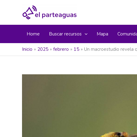
Ir
al
contenido
Home
Buscar recursos
Mapa
Comunid
Inicio
2025
febrero
15
Un macroestudio revela qu