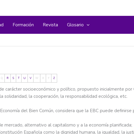
ad
Formación
Revista
Glosario
Q
R
S
T
U
V
W
X
Y
Z
carácter socioeconómico y político, propuesto inicialmente por 
 solidaridad, la cooperación, la responsabilidad ecológica, etc.
conomía del Bien Común, considera que la EBC puede definirse por
mercado, alternativo al capitalismo y a la economía planificada;
nstitución Española como la dignidad humana, la igualdad, la justici