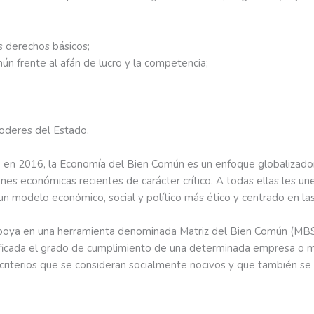
s derechos básicos;
mún frente al afán de lucro y la competencia;
 poderes del Estado.
 en 2016, la Economía del Bien Común es un enfoque globalizador
es económicas recientes de carácter crítico. A todas ellas les une
de un modelo económico, social y político más ético y centrado en l
 apoya en una herramienta denominada Matriz del Bien Común (MBS
ficada el grado de cumplimiento de una determinada empresa o mun
 criterios que se consideran socialmente nocivos y que también se c