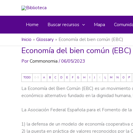
Ir
al
contenido
Home
Buscar recursos
Mapa
Comunid
Inicio
Glossary
Economía del bien común (EBC)
Economía del bien común (EBC)
Por
Commonomia
/
06/05/2023
TODO
0-9
A
B
C
D
E
F
G
H
I
J
K
L
M
N
O
P
La Economía del Bien Común (EBC) es un movimiento de 
económico alternativo fundado en la dignidad humana, la
La Asociación Federal Española para el Fomento de la E
1) la defensa de un modelo de economía cooperativa de 
2) la puesta en práctica de valores reconocidos por la Co