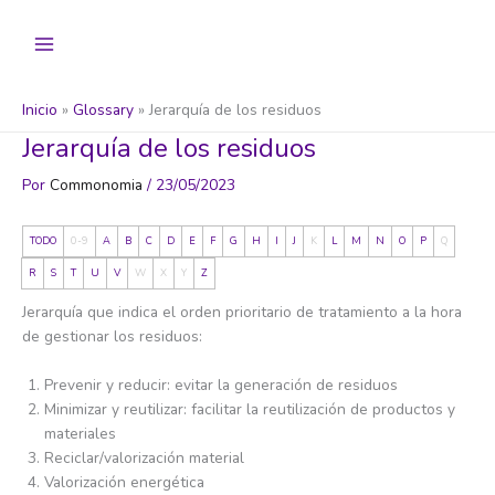
Ir
al
contenido
Inicio
Glossary
Jerarquía de los residuos
Jerarquía de los residuos
Por
Commonomia
/
23/05/2023
TODO
0-9
A
B
C
D
E
F
G
H
I
J
K
L
M
N
O
P
Q
R
S
T
U
V
W
X
Y
Z
Jerarquía que indica el orden prioritario de tratamiento a la hora
de gestionar los residuos:
Prevenir y reducir: evitar la generación de residuos
Minimizar y reutilizar: facilitar la reutilización de productos y
materiales
Reciclar/valorización material
Valorización energética