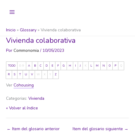
Ir
al
contenido
Inicio
Glossary
Vivienda colaborativa
Vivienda colaborativa
Por
Commonomia
/
10/05/2023
TODO
0-9
A
B
C
D
E
F
G
H
I
J
K
L
M
N
O
P
Q
R
S
T
U
V
W
X
Y
Z
Ver
Cohousing
Categorias:
Vivienda
« Volver al índice
←
Item del glosario anterior
Item del glosario siguiente
→