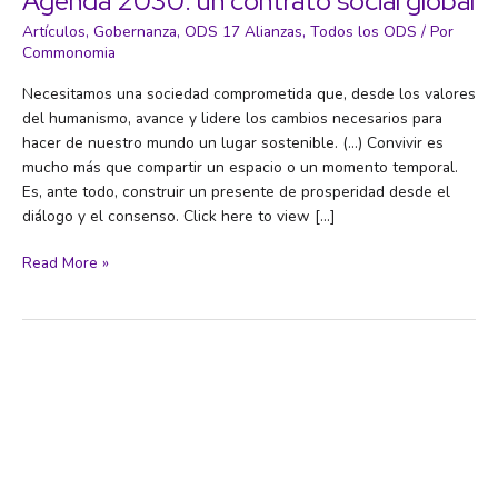
Agenda 2030: un contrato social global
Artículos
,
Gobernanza
,
ODS 17 Alianzas
,
Todos los ODS
/ Por
Commonomia
Necesitamos una sociedad comprometida que, desde los valores
del humanismo, avance y lidere los cambios necesarios para
hacer de nuestro mundo un lugar sostenible. (…) Convivir es
mucho más que compartir un espacio o un momento temporal.
Es, ante todo, construir un presente de prosperidad desde el
diálogo y el consenso. Click here to view […]
Agenda
Read More »
2030:
un
contrato
social
global