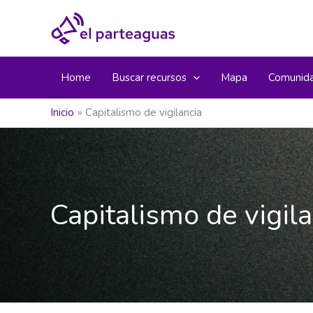
Ir
al
contenido
Home
Buscar recursos
Mapa
Comunid
Inicio
Capitalismo de vigilancia
Capitalismo de vigil