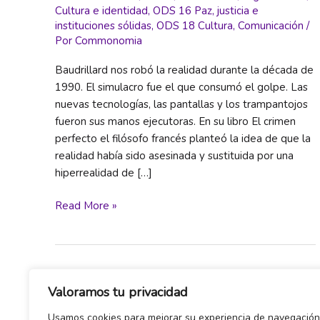
Cultura e identidad
,
ODS 16 Paz, justicia e
instituciones sólidas
,
ODS 18 Cultura
,
Comunicación
/
Por
Commonomia
Baudrillard nos robó la realidad durante la década de
1990. El simulacro fue el que consumó el golpe. Las
nuevas tecnologías, las pantallas y los trampantojos
fueron sus manos ejecutoras. En su libro El crimen
perfecto el filósofo francés planteó la idea de que la
realidad había sido asesinada y sustituida por una
hiperrealidad de […]
Tu
Read More »
atención
es
su
materia
Valoramos tu privacidad
prima:
plataformas
Usamos cookies para mejorar su experiencia de navegación