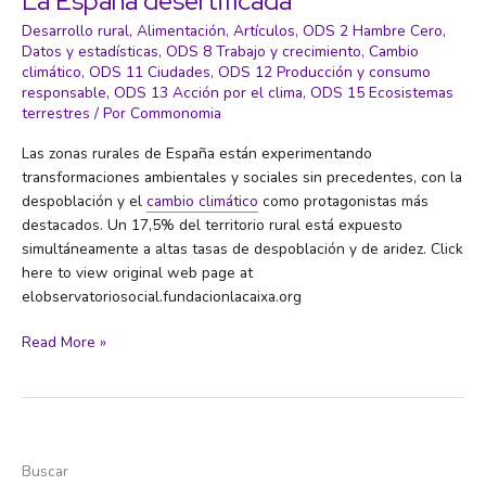
La España desertificada
Desarrollo rural
,
Alimentación
,
Artículos
,
ODS 2 Hambre Cero
,
Datos y estadísticas
,
ODS 8 Trabajo y crecimiento
,
Cambio
climático
,
ODS 11 Ciudades
,
ODS 12 Producción y consumo
responsable
,
ODS 13 Acción por el clima
,
ODS 15 Ecosistemas
terrestres
/ Por
Commonomia
Las zonas rurales de España están experimentando
transformaciones ambientales y sociales sin precedentes, con la
despoblación y el
cambio climático
como protagonistas más
destacados. Un 17,5% del territorio rural está expuesto
simultáneamente a altas tasas de despoblación y de aridez. Click
here to view original web page at
elobservatoriosocial.fundacionlacaixa.org
La
Read More »
España
desertificada
Buscar