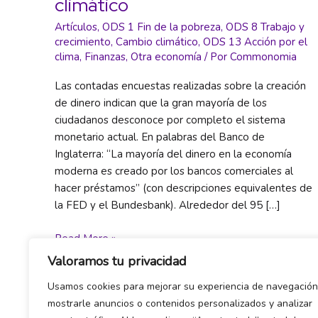
climático
Artículos
,
ODS 1 Fin de la pobreza
,
ODS 8 Trabajo y
crecimiento
,
Cambio climático
,
ODS 13 Acción por el
clima
,
Finanzas
,
Otra economía
/ Por
Commonomia
Las contadas encuestas realizadas sobre la creación
de dinero indican que la gran mayoría de los
ciudadanos desconoce por completo el sistema
monetario actual. En palabras del Banco de
Inglaterra: “La mayoría del dinero en la economía
moderna es creado por los bancos comerciales al
hacer préstamos” (con descripciones equivalentes de
la FED y el Bundesbank). Alrededor del 95 […]
Cómo
Read More »
crean
Valoramos tu privacidad
el
Usamos cookies para mejorar su experiencia de navegación
dinero
mostrarle anuncios o contenidos personalizados y analizar
los