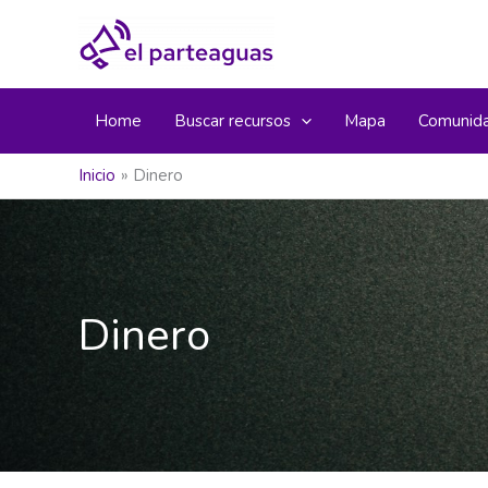
Ir
al
contenido
Home
Buscar recursos
Mapa
Comunid
Inicio
Dinero
Dinero