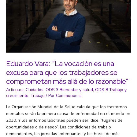
Eduardo Vara: “La vocación es una
excusa para que los trabajadores se
comprometan más allá de lo razonable”
Artículos
,
Cuidados
,
ODS 3 Bienestar y salud
,
ODS 8 Trabajo y
crecimiento
,
Trabajo
/ Por
Commonomia
La Organización Mundial de la Salud calcula que los trastornos
mentales serán la primera causa de enfermedad en el mundo en
2030. Y los entornos laborales pueden ser, dice, “lugares de
oportunidades o de riesgo”. Las condiciones de trabajo
demandantes, las jornadas extenuantes y las horas de más