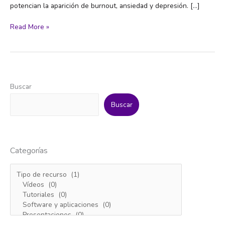
potencian la aparición de burnout, ansiedad y depresión. […]
Eduardo
Read More »
Vara:
“La
vocación
es
una
Buscar
excusa
para
Buscar
que
los
trabajadores
se
Categorías
comprometan
más
allá
de
lo
razonable”